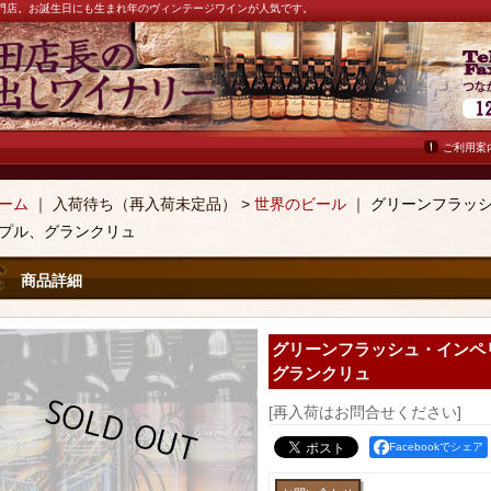
ン専門店。お誕生日にも生まれ年のヴィンテージワインが人気です。
ご利用案
ーム
｜ 入荷待ち（再入荷未定品） >
世界のビール
｜
グリーンフラッシ
プル、グランクリュ
商品詳細
グリーンフラッシュ・インペリ
グランクリュ
[再入荷はお問合せください]
Facebookでシェア