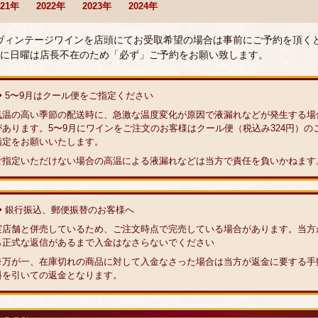
021年
2022年
2023年
2024年
 ヴィンテージワインを店頭にてお受取希望の場合は事前にご予約を頂く
に日曜は店長不在のため「必ず」ご予約をお願い致します。
◆ 5〜9月はクール便をご指定ください
気温の高い季節の配送時に、急激な温度変化が原因で液漏れなどが発生する場
があります。5〜9月にワインをご注文のお客様はクール便（税込み324円）の
指定をお願いいたします。
ご指定いただけない場合の高温による液漏れなどは当方で責任を負いかねます
◆ 銀行振込、郵便振替のお客様へ
実店舗と併売しているため、ご注文時点で完売している場合があります。当方
ら正式な返信があるまで入金はなさらないでください
※万が一、在庫切れの商品に対して入金なさった場合は当方が返金に要する手
料を引いての返金となります。