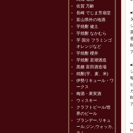
佐賀 万齢
長崎 でじま芳扇堂
富山県外の地酒
芋焼酎 健土
芋焼酎 なかむら
芋 国分 フラミンゴ
B
オレンジなど
ア
芋焼酎 櫻井
芋焼酎 若潮酒造
黒糖 富田酒造場
焼酎(芋、麦、米)
伊勢リキュール・ワ
ークス
梅酒・果実酒
B
ウィスキー
ア
クラフトビール/世
界のビール
ブランデー,リキュ
ール,ジン,ウォッカ,
h
ラム