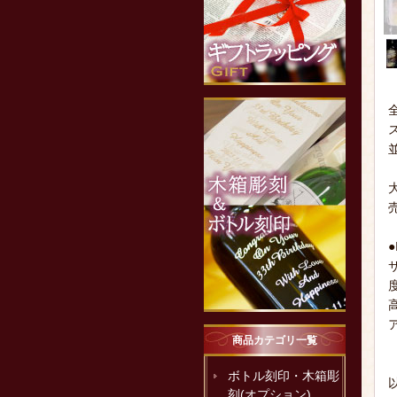
●
ア
商品カテゴリ一覧
ボトル刻印・木箱彫
刻(オプション)