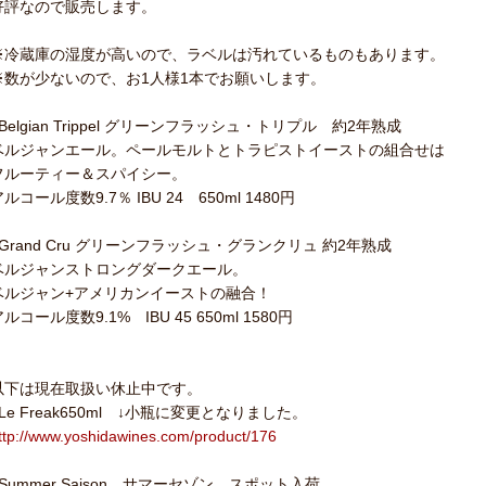
好評なので販売します。
※冷蔵庫の湿度が高いので、ラベルは汚れているものもあります。
※数が少ないので、お1人様1本でお願いします。
●Belgian Trippel グリーンフラッシュ・トリプル 約2年熟成
ベルジャンエール。ペールモルトとトラピストイーストの組合せは
フルーティー＆スパイシー。
ルコール度数9.7％ IBU 24 650ml 1480円
●Grand Cru グリーンフラッシュ・グランクリュ 約2年熟成
ベルジャンストロングダークエール。
ベルジャン+アメリカンイーストの融合！
ルコール度数9.1% IBU 45 650ml 1580円
以下は現在取扱い休止中です。
●Le Freak650ml ↓小瓶に変更となりました。
ttp://www.yoshidawines.com/product/176
●Summer Saison サマーセゾン スポット入荷