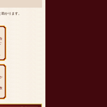
と助かります。
合
ご
。
か
数