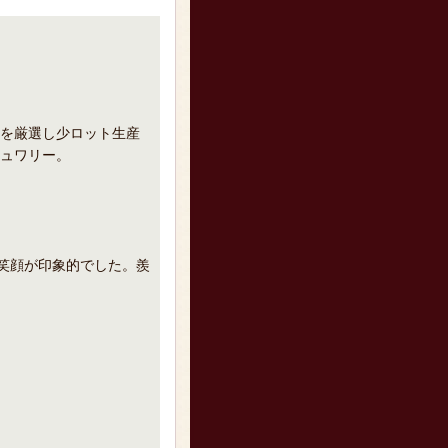
を厳選し少ロット生産
ュワリー。
の笑顔が印象的でした。羨