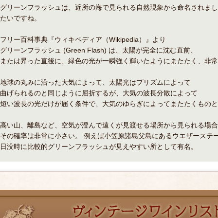
グリーンフラッシュは、近所の海で見られる自然現象から命名されまし
たいですね。
フリー百科事典『ウィキペディア（Wikipedia）』より
グリーンフラッシュ (Green Flash) は、太陽が完全に沈む直前、
または昇った直後に、緑色の光が一瞬強く輝いたようにまたたく、非常
地球の丸みに沿った大気によって、太陽光はプリズムによって
曲げられるのと同じように屈折するが、大気の波長分散によって
短い波長の光だけが届く条件で、大気のゆらぎによってまたたくものと
高い山、離島など、空気が澄んで遠くが見渡せる場所から見られる場合
その確率は非常に小さい。 例えば小笠原諸島父島にあるウエザーステ
日没時に比較的グリーンフラッシュが見えやすい所として有名。