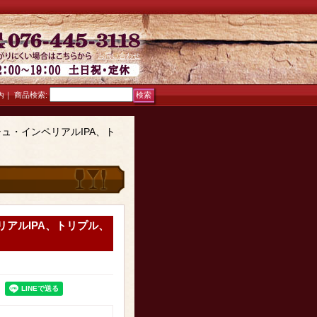
お問い合わせ
｜
商品検索
:
内
ュ・インペリアルIPA、ト
アルIPA、トリプル、