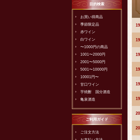
目的検索
お買い得商品
季節限定品
1
赤ワイン
白ワイン
1
〜1000円の商品
1
1001〜2000円
2001〜5000円
1
5001〜10000円
10001円〜
1
甘口ワイン
芋焼酎 国分酒造
1
亀泉酒造
2
ご利用ガイド
2
ご注文方法
お支払い方法