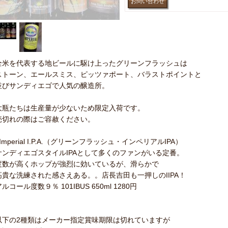
全米を代表する地ビールに駆け上ったグリーンフラッシュは
ストーン、エールスミス、ピッツァポート、バラストポイントと
並びサンディエゴで人気の醸造所。
大瓶たちは生産量が少ないため限定入荷です。
売切れの際はご容赦ください。
Imperial I.P.A.（グリーンフラッシュ・インペリアルIPA）
サンディエゴスタイルIPAとして多くのファンがいる定番。
度数が高くホップが強烈に効いているが、滑らかで
高貴な洗練された感さえある。。店長吉田も一押しのIIPA！
ルコール度数９％ 101IBUS 650ml 1280円
以下の2種類はメーカー指定賞味期限は切れていますが