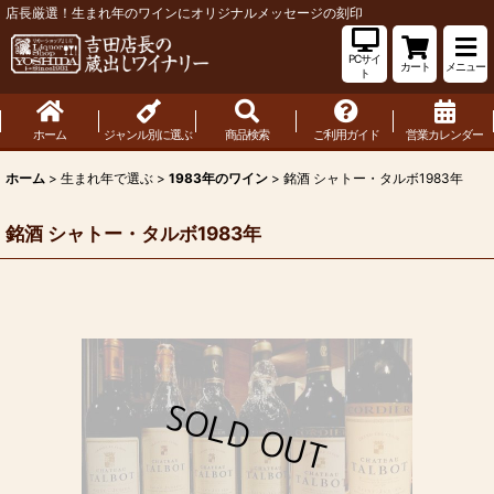
店長厳選！生まれ年のワインにオリジナルメッセージの刻印
PCサイ
カート
メニュー
ト
ホーム
ジャンル別に選ぶ
商品検索
ご利用ガイド
営業カレンダー
ホーム
>
生まれ年で選ぶ
>
1983年のワイン
>
銘酒 シャトー・タルボ1983年
銘酒 シャトー・タルボ1983年