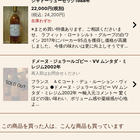
シャトーリューセック1988年
22,000
円
(税別)
(
税込
:
24,200
円
)
在庫わずか
※まとめ買い特価あります。ご相談くださいま
せ。 ラフィット・ロートシルト・グループの白ワ
イン 2017年にパーカー95点を獲得し価格が高騰
しました。 今後の味わいは更に向上しそうです…
ドメーヌ・ジェラールゴビー・VV ムンタダ・ミ
レジム2002年
再入荷はお問合せください
フランス ＡＣコート・デュ・ルーション・ヴィ
ラージュ ●ドメーヌ・ジェラールゴビー VV ムン
タダ・ミレジム2002年 〜輸入元コメント〜 驚く
ほどの強い味わい、ボリューム感や凝縮感が心地
よ…
この商品を買った人は、こんな商品も買っています