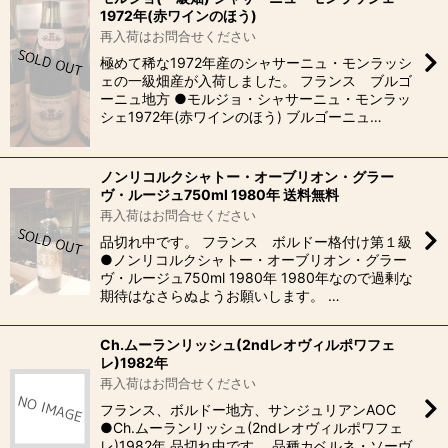
1972年(赤ワインのほう)
再入荷はお問合せください
極めて稀な1972年産のシャサーニュ・モンラッシ
ェの一級畑産が入荷しました。 フランス ブルゴ
ーニュ地方 ●モルジョ・シャサーニュ・モンラッ
シェ1972年(赤ワインのほう) ブルゴーニュ…
ノンリコルクシャトー・オーブリオン・グラー
ヴ・ルージュ750ml 1980年 送料無料
再入荷はお問合せください
品切れ中です。 フランス ボルドー格付け第１級
●ノンリコルクシャトー・オーブリオン・グラー
ヴ・ルージュ750ml 1980年 1980年なので過剰な
期待はなさらぬようお願いします。 …
Ch.ムーランリッシュ(2ndレオヴィルポワフェ
レ)1982年
再入荷はお問合せください
フランス、ボルドー地方、サンジュリアンAOC
●Ch.ムーランリッシュ(2ndレオヴィルポワフェ
レ)1982年 品切れ中です。 品種カベルネ・ソーヴ