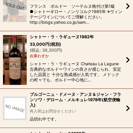
フランス ボルドー ソーテルヌ格付け第1級
●シャトーギロー・ノンリコルク1985年 ※ヴィン
テージワインについてご理解ください。
http://blogs.yahoo.co.jp/sam…
シャトー・ラ・ラギューヌ1982年
33,000
円
(税別)
(
税込
:
36,300
円
)
在庫わずか
シャトー・ラ・ラギューヌ Chateau La Lagune
古典的なボルドーワインの良さが感じられ、安定
した品質と 十分な熟成感が人気です。 メドック
の村々でも、ボルドー中心地に…
ブルゴーニュ・ドメーヌ・アンヌ＆ジャン・フラ
ンソワ・デローム・メルキュレ1978年(航空便輸
入)
再入荷はお問合せください
品切れ中です。