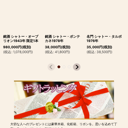
銘酒 シャトー・オーブ
銘酒 シャトー・ポンテ
名門 シャトー・タルボ
リオン1943年 限定1本
カネ1978年
1976年
980,000
円
(税別)
38,000
円
(税別)
35,000
円
(税別)
(
税込
:
1,078,000
円
)
(
税込
:
41,800
円
)
(
税込
:
38,500
円
)
大切な人へのプレゼントには豪華木箱、化粧箱、リボンを。思いを込めて丁