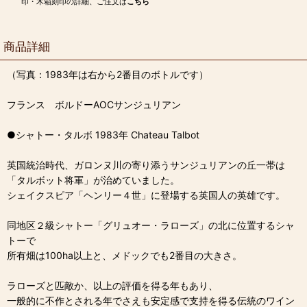
印・木箱刻印の詳細、ご注文は
こちら
商品詳細
（写真：1983年は右から2番目のボトルです）
フランス ボルドーAOCサンジュリアン
●シャトー・タルボ 1983年 Chateau Talbot
英国統治時代、ガロンヌ川の寄り添うサンジュリアンの丘一帯は
「タルボット将軍」が治めていました。
シェイクスピア「ヘンリー４世」に登場する英国人の英雄です。
同地区２級シャトー「グリュオー・ラローズ」の北に位置するシャ
トーで
所有畑は100ha以上と、メドックでも2番目の大きさ。
ラローズと匹敵か、以上の評価を得る年もあり、
一般的に不作とされる年でさえも安定感で支持を得る伝統のワイン