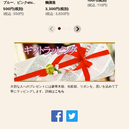
100
円
(税別)
ブルー、ピンクetc..
鶴酒造
(
税込
:
110
円
)
500
円
(税別)
3,300
円
(税別)
(
税込
:
550
円
)
(
税込
:
3,630
円
)
大切な人へのプレゼントには豪華木箱、化粧箱、リボンを。思いを込めて丁
寧にラッピングします。詳細は
こちら