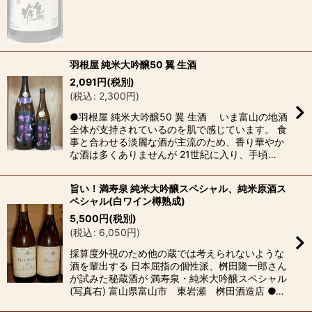
羽根屋 純米大吟醸50 翼 生酒
2,091
円
(税別)
(
税込
:
2,300
円
)
●羽根屋 純米大吟醸50 翼 生酒 いま富山の地酒
全体が支持されているのを肌で感じています。 食
事と合わせる淡麗な酒が主流のため、香り華やか
な酒は多くありませんが 21世紀に入り、手頃…
旨い！満寿泉 純米大吟醸スペシャル、純米原酒ス
ペシャル(白ワイン樽熟成)
5,500
円
(税別)
(
税込
:
6,050
円
)
採算度外視のため他の蔵では考えられないような
酒を輩出する 日本屈指の個性派、桝田隆一郎さん
が試みた秘蔵酒が 満寿泉・純米大吟醸スペシャル
(写真右) 富山県富山市 東岩瀬 桝田酒造店 ●…