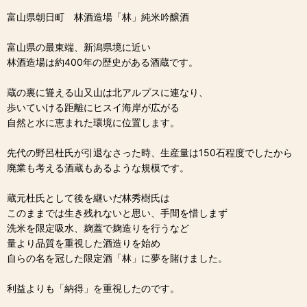
富山県朝日町 林酒造場「林」純米吟醸酒
富山県の最東端、新潟県境に近い
林酒造場は約400年の歴史がある酒蔵です。
蔵の裏に聳える山又山は北アルプスに連なり、
歩いていける距離にヒスイ海岸が広がる
自然と水に恵まれた環境に位置します。
先代の野呂杜氏が引退なさった時、生産量は150石程度でしたから
廃業も考える酒蔵もあるような規模です。
蔵元杜氏として後を継いだ林秀樹氏は
このままでは生き残れないと思い、手間を惜しまず
洗米を限定吸水、麹蓋で麹造りを行うなど
量より品質を重視した酒造りを始め
自らの名を冠した限定酒「林」に夢を賭けました。
利益よりも「納得」を重視したのです。