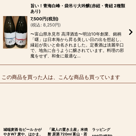
旨い！青海白峰・袋吊り大吟醸(赤紐・青紐 2種類
あり)
7,500
円
(税別)
(
税込
:
8,250
円
)
〜富山県氷見市 高澤酒造〜明治10年創業、銘柄
「曙」は日本海から昇る美しい日の出を想起し、
縁起が良いと命名されました。定番酒は淡麗辛口
で、地魚に合うように醸されています。料理の邪
魔をせず、和食に最適な…
この商品を買った人は、こんな商品も買っています
城端麦酒 缶ビール かが
「蔵人の置き土産」米焼
ラッピング
やきW7 麦や、はかま、
酎 原酒 720ml 富山・若