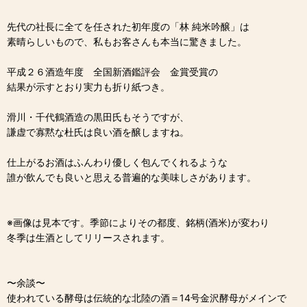
先代の社長に全てを任された初年度の「林 純米吟醸」は
素晴らしいもので、私もお客さんも本当に驚きました。
平成２６酒造年度 全国新酒鑑評会 金賞受賞の
結果が示すとおり実力も折り紙つき。
滑川・千代鶴酒造の黒田氏もそうですが、
謙虚で寡黙な杜氏は良い酒を醸しますね。
仕上がるお酒はふんわり優しく包んでくれるような
誰が飲んでも良いと思える普遍的な美味しさがあります。
※画像は見本です。季節によりその都度、銘柄(酒米)が変わり
冬季は生酒としてリリースされます。
〜余談〜
使われている酵母は伝統的な北陸の酒＝14号金沢酵母がメインで