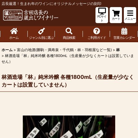
店長厳選！生まれ年のワインにオリジナルメッセージの刻印
PCサイ
カート
メニュー
ト
ホーム
ジャンル別に選ぶ
商品検索
ご利用ガイド
営業カレンダー
ホーム
>
富山の地酒(勝駒・満寿泉・千代鶴・林・羽根屋など一覧)
>
林
>
林酒造場「林」純米吟醸 各種1800mL（生産量が少なくカートは設置していま
せん）
林酒造場「林」純米吟醸 各種1800mL（生産量が少なく
カートは設置していません）