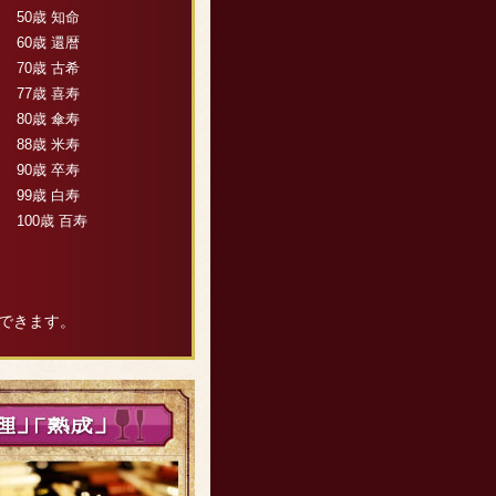
50歳 知命
60歳 還暦
70歳 古希
77歳 喜寿
80歳 傘寿
88歳 米寿
90歳 卒寿
99歳 白寿
100歳 百寿
できます。