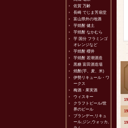
佐賀 万齢
長崎 でじま芳扇堂
富山県外の地酒
芋焼酎 健土
芋焼酎 なかむら
芋 国分 フラミンゴ
オレンジなど
芋焼酎 櫻井
芋焼酎 若潮酒造
黒糖 富田酒造場
焼酎(芋、麦、米)
伊勢リキュール・ワ
ークス
梅酒・果実酒
ウィスキー
1
クラフトビール/世
界のビール
1
ブランデー,リキュ
ール,ジン,ウォッカ,
1
ラム