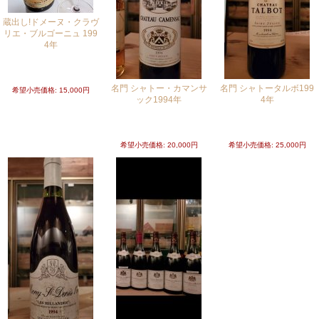
蔵出し!ドメーヌ・クラヴ
リエ・ブルゴーニュ 199
4年
10,800円
(税別)
(税込
:
11,880円～)
[在庫わずか]
名門 シャトー・カマンサ
名門 シャトータルボ199
希望小売価格
:
15,000円
ック1994年
4年
16,800円
(税別)
22,000円
(税別)
(税込
:
18,480円～)
(税込
:
24,200円～)
[在庫わずか]
[在庫わずか]
希望小売価格
:
20,000円
希望小売価格
:
25,000円