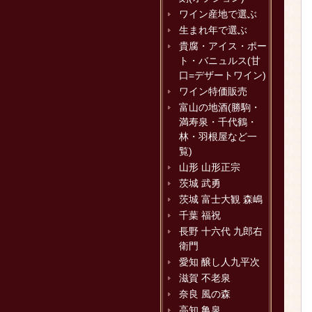
ワイン産地で選ぶ
生まれ年で選ぶ
貴腐・アイス・ポー
ト・バニュルス(甘
口=デザートワイン)
ワイン特価販売
富山の地酒(勝駒・
満寿泉・千代鶴・
林・羽根屋など一
覧)
山形 山形正宗
茨城 武勇
茨城 富士大観 森嶋
千葉 福祝
長野 十六代 九郎右
衛門
愛知 醸し人九平次
滋賀 不老泉
奈良 風の森
高知 亀泉