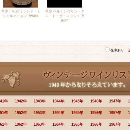
希少！MSDミランド・ミ
希少 ペルナンロサン・ク
シェルマニャン1994年
ロ・ド・ラ・ロッシュ19
94年
33,000円
(税別)
(税込
:
36,300円～)
58,000円
(税別)
[在庫わずか]
(税込
:
63,800円～)
[在庫わずか]
在庫あり
941年
1942年
1943年
1944年
1945年
1946年
1947年
951年
1952年
1953年
1954年
1955年
1956年
1957年
961年
1962年
1963年
1964年
1965年
1966年
1967年