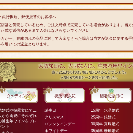
◆ 銀行振込、郵便振替のお客様へ
実店舗と併売しているため、ご注文時点で完売している場合があります。当方
ら正式な返信があるまで入金はなさらないでください
※万が一、在庫切れの商品に対して入金なさった場合は当方が返金に要する手
料を引いての返金となります。
結婚式や披露宴にて二
誕生日
15周年 水晶婚式
人から両親にそれぞれ
クリスマス
25周年 銀婚式
の誕生年ワインをプレ
バレンタインデー
30周年 真珠婚式
ゼント
ホワイトデー
35周年 珊瑚婚式