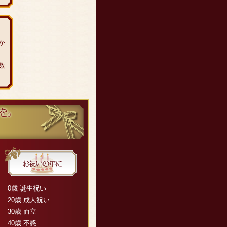
か
数
0歳 誕生祝い
20歳 成人祝い
30歳 而立
40歳 不惑