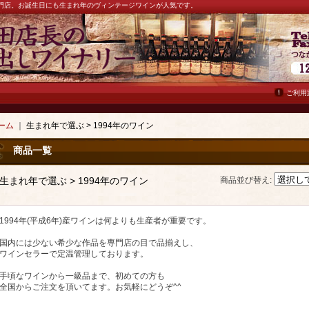
ン専門店。お誕生日にも生まれ年のヴィンテージワインが人気です。
ご利用
ーム
｜
生まれ年で選ぶ > 1994年のワイン
商品一覧
生まれ年で選ぶ > 1994年のワイン
商品並び替え
:
1994年(平成6年)産ワインは何よりも生産者が重要です。
国内には少ない希少な作品を専門店の目で品揃えし、
ワインセラーで定温管理しております。
手頃なワインから一級品まで、初めての方も
全国からご注文を頂いてます。お気軽にどうぞ^^