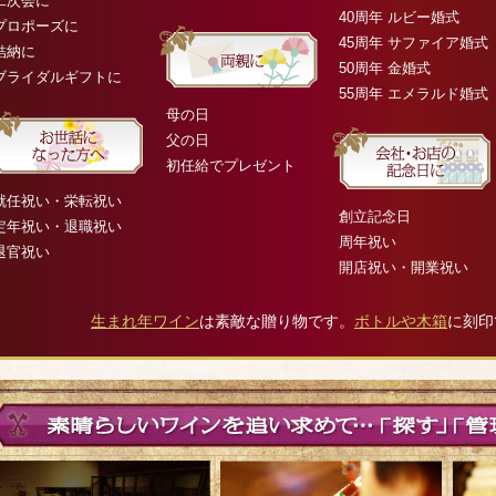
二次会に
40周年 ルビー婚式
プロポーズに
45周年 サファイア婚式
結納に
50周年 金婚式
ブライダルギフトに
55周年 エメラルド婚式
母の日
父の日
初任給でプレゼント
就任祝い・栄転祝い
創立記念日
定年祝い・退職祝い
周年祝い
退官祝い
開店祝い・開業祝い
生まれ年ワイン
は素敵な贈り物です。
ボトルや木箱
に刻印