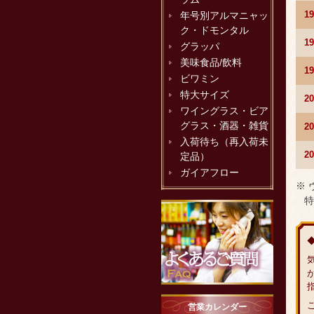
1
年号別アルマニャッ
ク・ドモンタル
1
グラッパ
美味食品/飲料
1
ビワミン
特大サイズ
2
ワイングラス・ビア
グラス・酒器・雑貨
2
入荷待ち（再入荷未
2
定品）
ガイアフロー
※
特
営業カレンダー