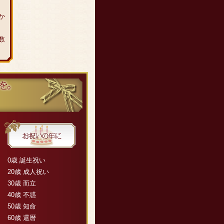
か
数
0歳 誕生祝い
20歳 成人祝い
30歳 而立
40歳 不惑
50歳 知命
60歳 還暦