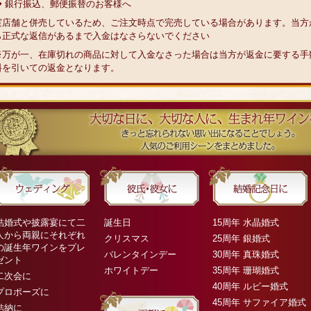
◆ 銀行振込、郵便振替のお客様へ
実店舗と併売しているため、ご注文時点で完売している場合があります。当方
ら正式な返信があるまで入金はなさらないでください
※万が一、在庫切れの商品に対して入金なさった場合は当方が返金に要する手
料を引いての返金となります。
結婚式や披露宴にて二
誕生日
15周年 水晶婚式
人から両親にそれぞれ
クリスマス
25周年 銀婚式
の誕生年ワインをプレ
バレンタインデー
30周年 真珠婚式
ゼント
ホワイトデー
35周年 珊瑚婚式
二次会に
40周年 ルビー婚式
プロポーズに
45周年 サファイア婚式
結納に