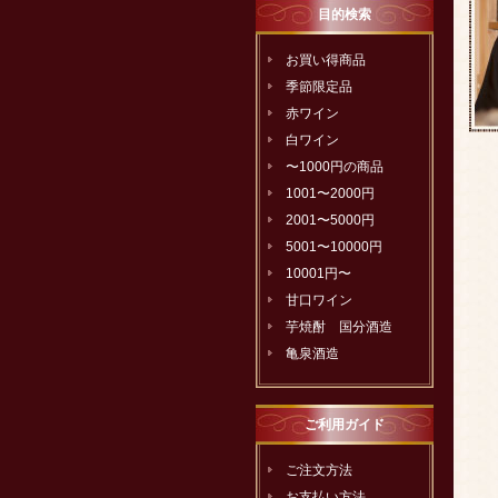
目的検索
お買い得商品
季節限定品
赤ワイン
白ワイン
〜1000円の商品
1001〜2000円
2001〜5000円
5001〜10000円
10001円〜
甘口ワイン
芋焼酎 国分酒造
亀泉酒造
ご利用ガイド
ご注文方法
お支払い方法