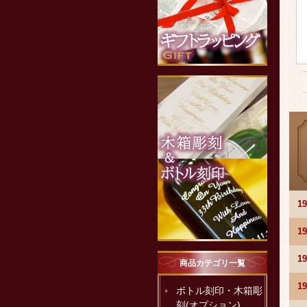
1
1
1
商品カテゴリ一覧
1
ボトル刻印・木箱彫
刻(オプション)