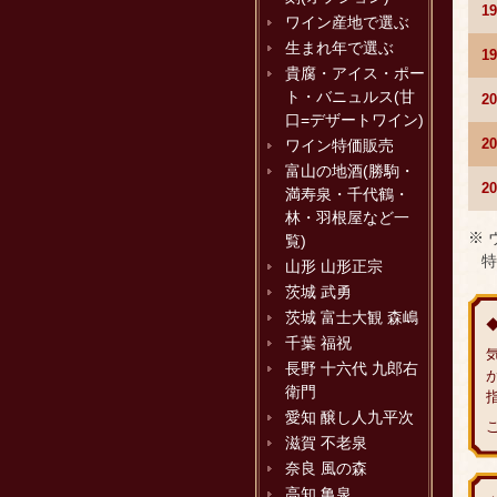
1
ワイン産地で選ぶ
生まれ年で選ぶ
1
貴腐・アイス・ポー
ト・バニュルス(甘
2
口=デザートワイン)
2
ワイン特価販売
富山の地酒(勝駒・
2
満寿泉・千代鶴・
林・羽根屋など一
※
覧)
特
山形 山形正宗
茨城 武勇
茨城 富士大観 森嶋
千葉 福祝
長野 十六代 九郎右
衛門
愛知 醸し人九平次
滋賀 不老泉
奈良 風の森
高知 亀泉