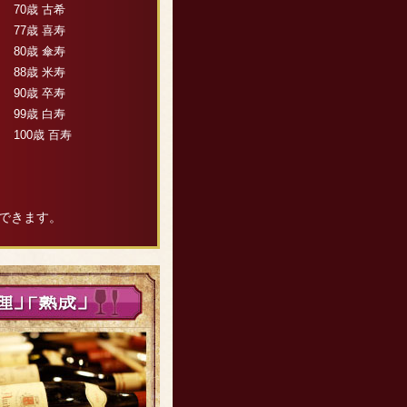
70歳 古希
77歳 喜寿
80歳 傘寿
88歳 米寿
90歳 卒寿
99歳 白寿
100歳 百寿
できます。