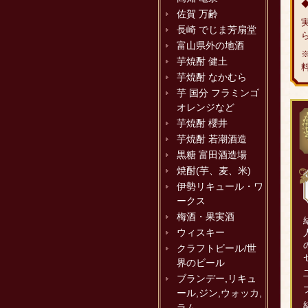
佐賀 万齢
長崎 でじま芳扇堂
富山県外の地酒
芋焼酎 健土
芋焼酎 なかむら
芋 国分 フラミンゴ
オレンジなど
芋焼酎 櫻井
芋焼酎 若潮酒造
黒糖 富田酒造場
焼酎(芋、麦、米)
伊勢リキュール・ワ
ークス
梅酒・果実酒
ウィスキー
クラフトビール/世
界のビール
ブランデー,リキュ
ール,ジン,ウォッカ,
ラム