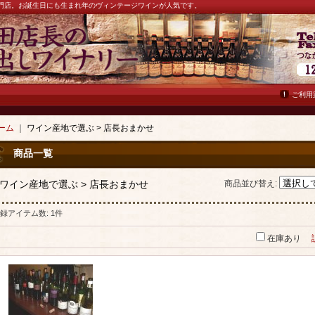
ン専門店。お誕生日にも生まれ年のヴィンテージワインが人気です。
ご利用
ーム
｜
ワイン産地で選ぶ > 店長おまかせ
商品一覧
ワイン産地で選ぶ > 店長おまかせ
商品並び替え
:
録アイテム数
:
1件
在庫あり