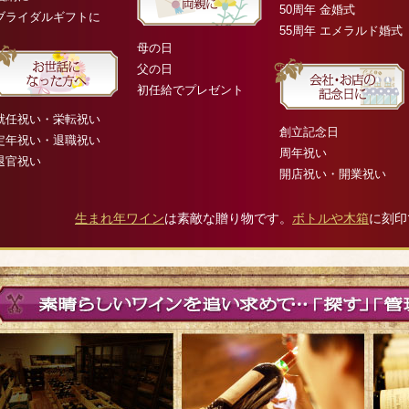
50周年 金婚式
ブライダルギフトに
55周年 エメラルド婚式
母の日
父の日
初任給でプレゼント
就任祝い・栄転祝い
創立記念日
定年祝い・退職祝い
周年祝い
退官祝い
開店祝い・開業祝い
生まれ年ワイン
は素敵な贈り物です。
ボトルや木箱
に刻印