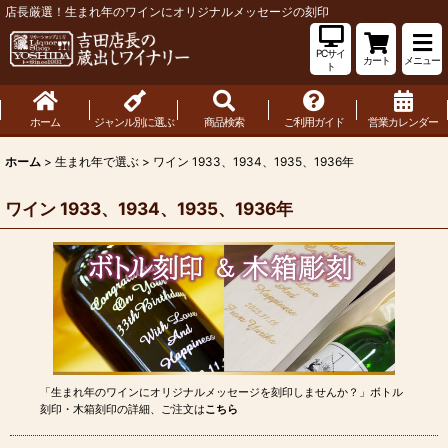
店長厳選！生まれ年のワインにオリジナルメッセージの刻印
PCサイ
カート
メニュー
ト
ホーム
ジャンル別に選ぶ
商品検索
ご利用ガイド
営業カレンダー
ホーム
>
生まれ年で選ぶ
>
ワイン 1933、1934、1935、1936年
ワイン 1933、1934、1935、1936年
「生まれ年のワインにオリジナルメッセージを刻印しませんか？」ボトル
刻印・木箱刻印の詳細、ご注文は
こちら