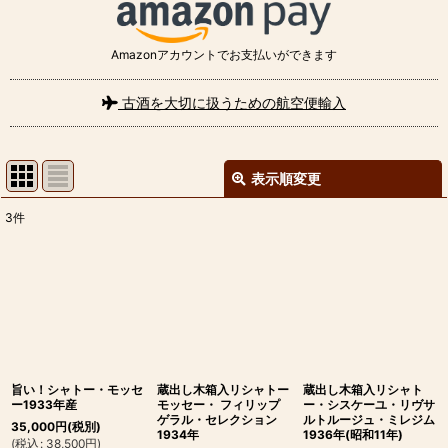
Amazonアカウントでお支払いができます
古酒を大切に扱うための航空便輸入
表示順変更
閉じる
3
件
表示数
:
並び順
:
絞り込む
旨い！シャトー・モッセ
蔵出し木箱入リシャトー
蔵出し木箱入リシャト
ー1933年産
モッセー・ フィリップ
ー・シスケーユ・リヴサ
ゲラル・セレクション
ルトルージュ・ミレジム
35,000
円
(税別)
1934年
1936年(昭和11年)
(
税込
:
38,500
円
)