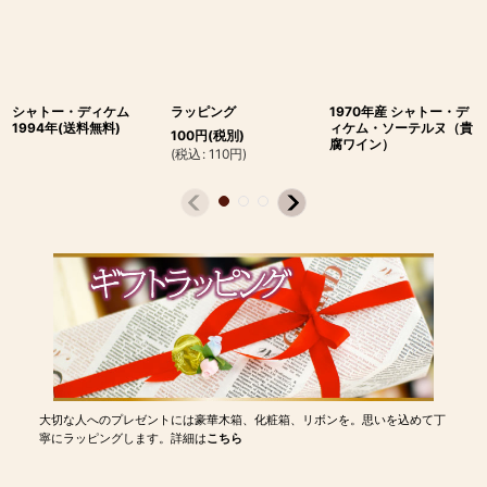
シャトー・ディケム
ラッピング
1970年産 シャトー・デ
1994年(送料無料)
ィケム・ソーテルヌ（貴
100
円
(税別)
腐ワイン）
(
税込
:
110
円
)
大切な人へのプレゼントには豪華木箱、化粧箱、リボンを。思いを込めて丁
寧にラッピングします。詳細は
こちら