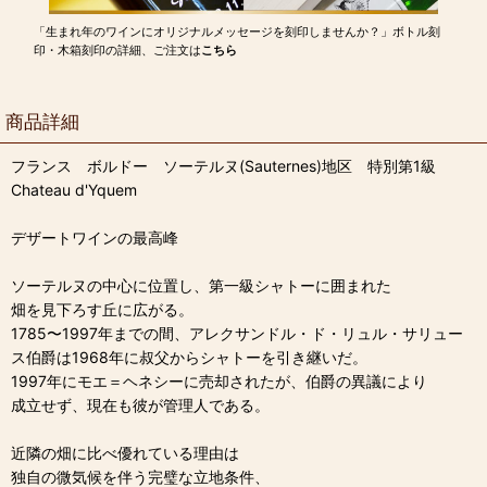
「生まれ年のワインにオリジナルメッセージを刻印しませんか？」ボトル刻
印・木箱刻印の詳細、ご注文は
こちら
商品詳細
フランス ボルドー ソーテルヌ(Sauternes)地区 特別第1級
Chateau d'Yquem
デザートワインの最高峰
ソーテルヌの中心に位置し、第一級シャトーに囲まれた
畑を見下ろす丘に広がる。
1785〜1997年までの間、アレクサンドル・ド・リュル・サリュー
ス伯爵は1968年に叔父からシャトーを引き継いだ。
1997年にモエ＝ヘネシーに売却されたが、伯爵の異議により
成立せず、現在も彼が管理人である。
近隣の畑に比べ優れている理由は
独自の微気候を伴う完璧な立地条件、