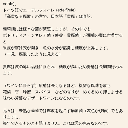
noble)、
ドイツ語でエーデルフォイレ (edelf?ule)
「高貴なる腐敗」の意で、日本語「貴腐」は直訳。
葡萄畑には様々な菌が繁殖しますが、その中でも
ボトリティス・シネレア菌（俗称・貴腐菌）が葡萄の実に付着する
と
果皮が溶け穴が開き、粒の水分が蒸発し糖度が上昇します。
（一見、腐敗したように見える）
貴腐は皮の薄い品種に限られ、糖度が高いため発酵は長期間行われ
ます。
（ワインに限らず）醗酵は長くなるほど、複雑な風味を放ち
花梨、杏、蜂蜜、スパイス、などの香りが、めくるめく押しよせる
味わい芳醇なデザートワインになるのです。
元々は、未熟な葡萄では腐敗を起こす病原菌（灰色かび病）でもあ
りますし、
毎年できるものとも限りません。これは天の恵みなのです。