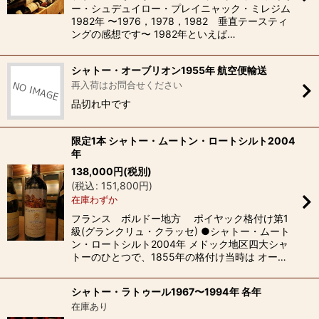
ー・シュデュイロー・プレイニャック・ミレジム
1982年 〜1976，1978，1982 垂直テースティ
ングの感想です〜 1982年といえば…
シャトー・オーブリオン1955年 航空便輸送
再入荷はお問合せください
品切れ中です
限定1本 シャトー・ムートン・ロートシルト2004
年
138,000
円
(税別)
(
税込
:
151,800
円
)
在庫わずか
フランス ボルドー地方 ポイヤック格付け第1
級(グランクリュ・クラッセ) ●シャトー・ムート
ン・ロートシルト2004年 メドック地区四大シャ
トーのひとつで、1855年の格付け当時は オー…
シャトー・ラトゥール1967〜1994年 各年
在庫あり