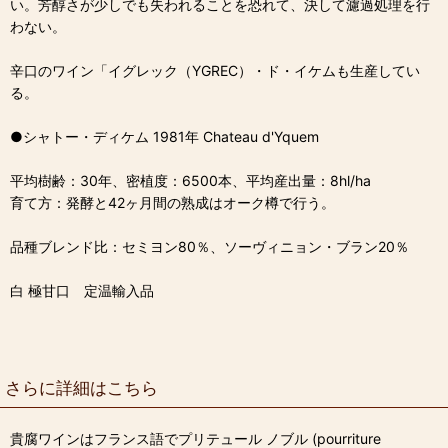
い。芳醇さが少しでも失われることを恐れて、決して濾過処理を行
わない。
辛口のワイン「イグレック（YGREC）・ド・イケムも生産してい
る。
●シャトー・ディケム 1981年 Chateau d'Yquem
平均樹齢：30年、密植度：6500本、平均産出量：8hl/ha
育て方：発酵と42ヶ月間の熟成はオーク樽で行う。
品種ブレンド比：セミヨン80％、ソーヴィニョン・ブラン20％
白 極甘口 定温輸入品
さらに詳細はこちら
貴腐ワインはフランス語でプリテュール ノブル (pourriture