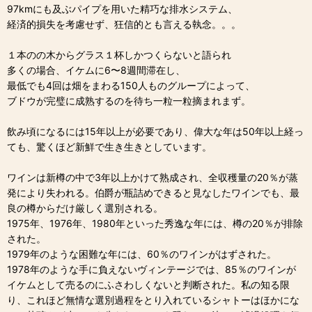
97kmにも及ぶパイプを用いた精巧な排水システム、
経済的損失を考慮せず、狂信的とも言える執念。。。
１本のの木からグラス１杯しかつくらないと語られ
多くの場合、イケムに6〜8週間滞在し、
最低でも4回は畑をまわる150人ものグループによって、
ブドウが完璧に成熟するのを待ち一粒一粒摘まれまず。
飲み頃になるには15年以上が必要であり、偉大な年は50年以上経っ
ても、驚くほど新鮮で生き生きとしています。
ワインは新樽の中で3年以上かけて熟成され、全収穫量の20％が蒸
発により失われる。伯爵が瓶詰めできると見なしたワインでも、最
良の樽からだけ厳しく選別される。
1975年、1976年、1980年といった秀逸な年には、樽の20％が排除
された。
1979年のような困難な年には、60％のワインがはずされた。
1978年のような手に負えないヴィンテージでは、85％のワインが
イケムとして売るのにふさわしくないと判断された。私の知る限
り、これほど無情な選別過程をとり入れているシャトーはほかにな