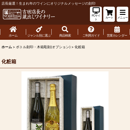
店長厳選！生まれ年のワインにオリジナルメッセージの刻印
PCサイ
カート
メニュー
ト
ホーム
ジャンル別に選ぶ
商品検索
ご利用ガイド
営業カレンダー
ホーム
>
ボトル刻印・木箱彫刻(オプション)
>
化粧箱
化粧箱