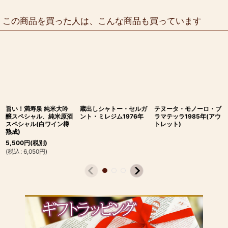
この商品を買った人は、こんな商品も買っています
旨い！満寿泉 純米大吟
蔵出しシャトー・セルガ
テヌータ・モノーロ・ブ
醸スペシャル、純米原酒
ント・ミレジム1976年
ラマテッラ1985年(アウ
スペシャル(白ワイン樽
トレット)
熟成)
5,500
円
(税別)
(
税込
:
6,050
円
)