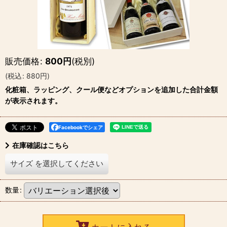
販売価格
:
800
円
(税別)
(
税込
:
880
円
)
化粧箱、ラッピング、クール便などオプションを追加した合計金額
が表示されます。
Facebookでシェア
在庫確認はこちら
サイズ
を選択してください
数量
: