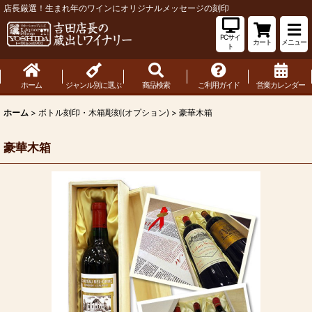
店長厳選！生まれ年のワインにオリジナルメッセージの刻印
PCサイ
カート
メニュー
ト
ホーム
ジャンル別に選ぶ
商品検索
ご利用ガイド
営業カレンダー
ホーム
>
ボトル刻印・木箱彫刻(オプション)
>
豪華木箱
豪華木箱