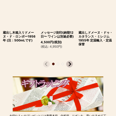
蔵出し木箱入リドメー
メッセージ刻印(納期12
蔵出しドメーヌ・ドゥ・
ヌ・ド・ロンボー1956
日〜 ワインは別途必要)
カタランス・ミレジム
年 (注：500mLです)
1955年 定温輸入・定温
4,500
円
(税別)
保管
(
税込
:
4,950
円
)
大切な人へのプレゼントには豪華木箱、化粧箱、リボンを。思いを込めて丁