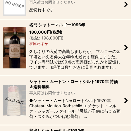
再入荷はお問合せください
品切れ中です
名門 シャトーマルゴー1996年
180,000
円
(税別)
(
税込
:
198,000
円
)
在庫わずか
久しぶりの入荷で高騰しましたが、 マルゴーの金
字塔といえる偉大な年ゆえ迷わず確保しました。
ワイン専門誌では99点の高評価だったかと記憶し
ています。 (評価は数年おきに見直されます) …
シャトー・ムートン・ロートシルト1970年 特価
＆送料無料
再入荷はお問合せください
●シャトー・ムートン=ロートシルト1970年
Chateau Mouton-Rothschild エチケット：マル
ク・シャガール タイトル『母親が子供に与える葡
萄・つぐみがついばむ葡萄』 …
蔵出しシャトータルボ1982年