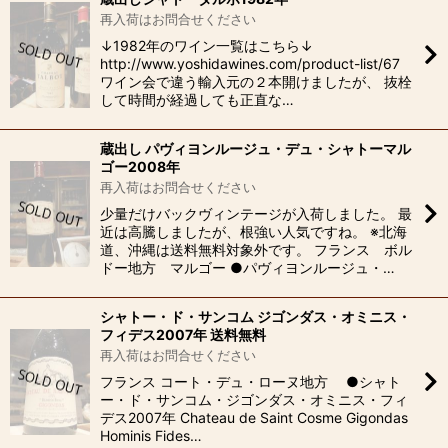
再入荷はお問合せください
↓1982年のワイン一覧はこちら↓
http://www.yoshidawines.com/product-list/67
ワイン会で違う輸入元の２本開けましたが、 抜栓
して時間が経過しても正直な…
蔵出し パヴィヨンルージュ・デュ・シャトーマル
ゴー2008年
再入荷はお問合せください
少量だけバックヴィンテージが入荷しました。 最
近は高騰しましたが、根強い人気ですね。 ※北海
道、沖縄は送料無料対象外です。 フランス ボル
ドー地方 マルゴー ●パヴィヨンルージュ・…
シャトー・ド・サンコム ジゴンダス・オミニス・
フィデス2007年 送料無料
再入荷はお問合せください
フランス コート・デュ・ローヌ地方 ●シャト
ー・ド・サンコム・ジゴンダス・オミニス・フィ
デス2007年 Chateau de Saint Cosme Gigondas
Hominis Fides…