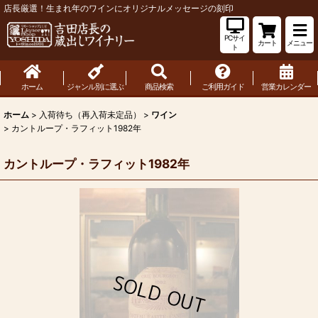
店長厳選！生まれ年のワインにオリジナルメッセージの刻印
PCサイ
カート
メニュー
ト
ホーム
ジャンル別に選ぶ
商品検索
ご利用ガイド
営業カレンダー
ホーム
>
入荷待ち（再入荷未定品）
>
ワイン
>
カントループ・ラフィット1982年
カントループ・ラフィット1982年