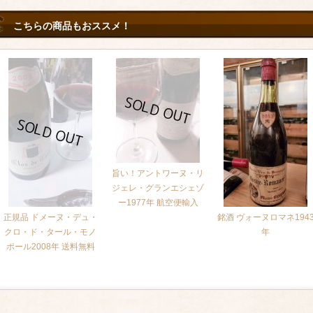
こちらの商品もおススメ！
旨い！アントワーヌ・リ
ジェレ・グランエシェゾ
ー1977年 航空便輸入
正規品 ドメーヌ・デュ・
[再入荷はお問合せください]
銘酒 ヴォーヌロマネ194
クロ・ド・タール・モノ
年
ポール2008年 送料無料
280,000円～
(税別)
(税込
:
308,000円～)
[再入荷はお問合せください]
[在庫わずか]