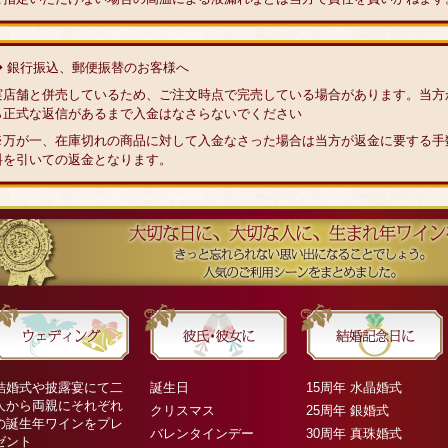
◆ 銀行振込、郵便振替のお客様へ
実店舗と併売しているため、ご注文時点で完売している場合があります。当方
ら正式な返信があるまで入金はなさらないでください
※万が一、在庫切れの商品に対して入金なさった場合は当方が返金に要する手
料を引いての返金となります。
結婚式や披露宴にて二
誕生日
15周年 水晶婚式
人から両親にそれぞれ
クリスマス
25周年 銀婚式
の誕生年ワインをプレ
バレンタインデー
30周年 真珠婚式
ゼント