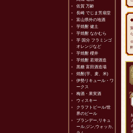
佐賀 万齢
長崎 でじま芳扇堂
富山県外の地酒
芋焼酎 健土
芋焼酎 なかむら
芋 国分 フラミンゴ
オレンジなど
芋焼酎 櫻井
芋焼酎 若潮酒造
黒糖 富田酒造場
焼酎(芋、麦、米)
伊勢リキュール・ワ
ークス
梅酒・果実酒
ウィスキー
クラフトビール/世
界のビール
ブランデー,リキュ
ール,ジン,ウォッカ,
ラム