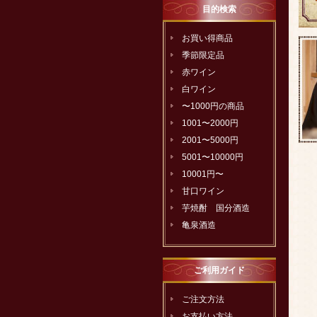
目的検索
お買い得商品
季節限定品
赤ワイン
白ワイン
〜1000円の商品
1001〜2000円
2001〜5000円
5001〜10000円
10001円〜
甘口ワイン
芋焼酎 国分酒造
亀泉酒造
ご利用ガイド
ご注文方法
お支払い方法