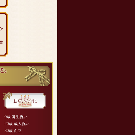
か
数
0歳 誕生祝い
20歳 成人祝い
30歳 而立