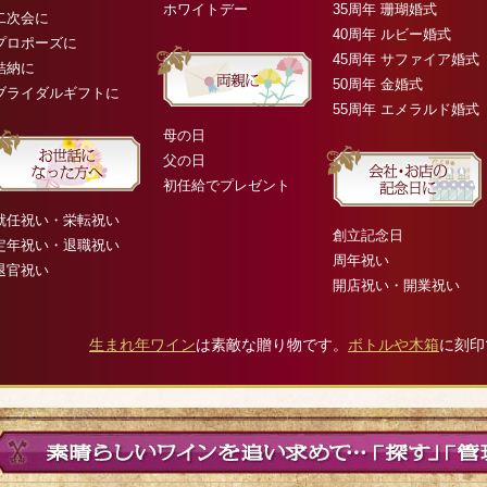
ホワイトデー
35周年 珊瑚婚式
二次会に
40周年 ルビー婚式
プロポーズに
45周年 サファイア婚式
結納に
50周年 金婚式
ブライダルギフトに
55周年 エメラルド婚式
母の日
父の日
初任給でプレゼント
就任祝い・栄転祝い
創立記念日
定年祝い・退職祝い
周年祝い
退官祝い
開店祝い・開業祝い
生まれ年ワイン
は素敵な贈り物です。
ボトルや木箱
に刻印