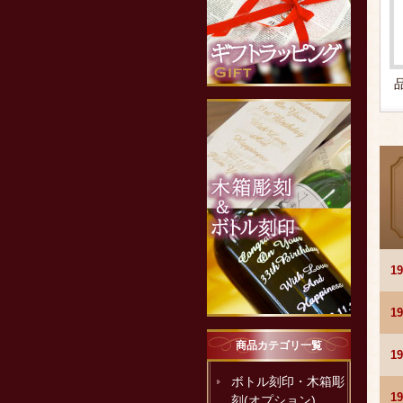
1
1
商品カテゴリ一覧
1
ボトル刻印・木箱彫
1
刻(オプション)