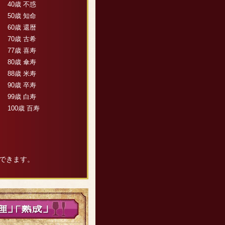
40歳 不惑
50歳 知命
60歳 還暦
70歳 古希
77歳 喜寿
80歳 傘寿
88歳 米寿
90歳 卒寿
99歳 白寿
100歳 百寿
できます。