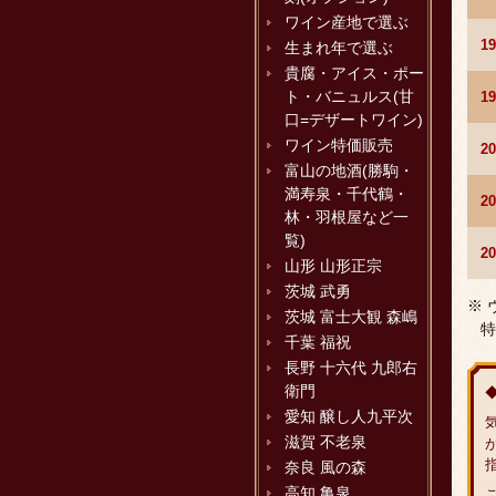
ワイン産地で選ぶ
1
生まれ年で選ぶ
貴腐・アイス・ポー
ト・バニュルス(甘
1
口=デザートワイン)
ワイン特価販売
2
富山の地酒(勝駒・
満寿泉・千代鶴・
2
林・羽根屋など一
覧)
2
山形 山形正宗
茨城 武勇
※
茨城 富士大観 森嶋
特
千葉 福祝
長野 十六代 九郎右
衛門
愛知 醸し人九平次
滋賀 不老泉
奈良 風の森
高知 亀泉