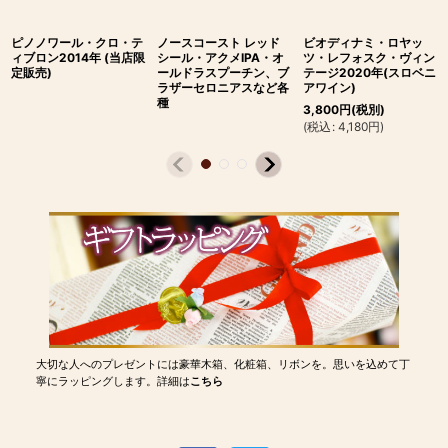
ピノノワール・クロ・テ
ノースコースト レッド
ビオディナミ・ロヤッ
ィブロン2014年 (当店限
シール・アクメIPA・オ
ツ・レフォスク・ヴィン
定販売)
ールドラスプーチン、ブ
テージ2020年(スロベニ
ラザーセロニアスなど各
アワイン)
種
3,800
円
(税別)
(
税込
:
4,180
円
)
大切な人へのプレゼントには豪華木箱、化粧箱、リボンを。思いを込めて丁
寧にラッピングします。詳細は
こちら