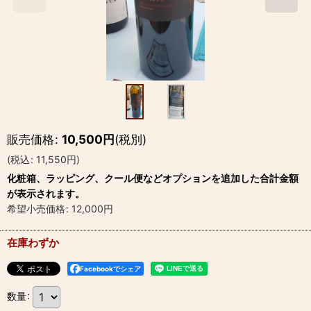
販売価格
:
10,500
円
(税別)
(
税込
:
11,550
円
)
化粧箱、ラッピング、クール便などオプションを追加した合計金額
が表示されます。
希望小売価格
:
12,000
円
在庫わずか
Facebookでシェア
数量
: