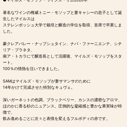
著名なワインの権威トニー・モソップと妻キャシーの息子として誕
生したマイルスは
ステレンボッシュ大学で栽培と醸造の学位を取得、首席で卒業しま
した。
豪クレアバレー・ナップシュタイン、ナパ・ファーニエンテ、シチ
リア・プラネタ、
南ア・トカラにて醸造長として活躍後、マイルズ・モソップをスタ
ート。
100％の情熱を注いできました。
SAMはマイルズ・モソップが妻サマンサのために
14年かけて完成させた特別なキュヴェ。
深いガーネットの色調。ブラックベリー、カシスの濃密なアロマ、
ほのかに香る杉のニュアンス。圧倒的な凝縮感と豊かな果実味が特
徴で、
飲み進めるごとに次々と表情を変えるフルボディの赤です。