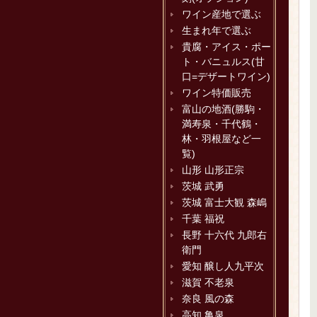
ワイン産地で選ぶ
生まれ年で選ぶ
貴腐・アイス・ポー
ト・バニュルス(甘
口=デザートワイン)
ワイン特価販売
富山の地酒(勝駒・
満寿泉・千代鶴・
林・羽根屋など一
覧)
山形 山形正宗
茨城 武勇
茨城 富士大観 森嶋
千葉 福祝
長野 十六代 九郎右
衛門
愛知 醸し人九平次
滋賀 不老泉
奈良 風の森
高知 亀泉