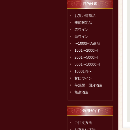
目的検索
お買い得商品
季節限定品
赤ワイン
白ワイン
〜1000円の商品
1001〜2000円
2001〜5000円
5001〜10000円
10001円〜
甘口ワイン
芋焼酎 国分酒造
亀泉酒造
ご利用ガイド
ご注文方法
お支払い方法