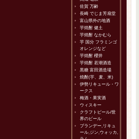
佐賀 万齢
長崎 でじま芳扇堂
富山県外の地酒
芋焼酎 健土
芋焼酎 なかむら
芋 国分 フラミンゴ
オレンジなど
芋焼酎 櫻井
芋焼酎 若潮酒造
黒糖 富田酒造場
焼酎(芋、麦、米)
伊勢リキュール・ワ
ークス
梅酒・果実酒
ウィスキー
クラフトビール/世
界のビール
ブランデー,リキュ
ール,ジン,ウォッカ,
ラム