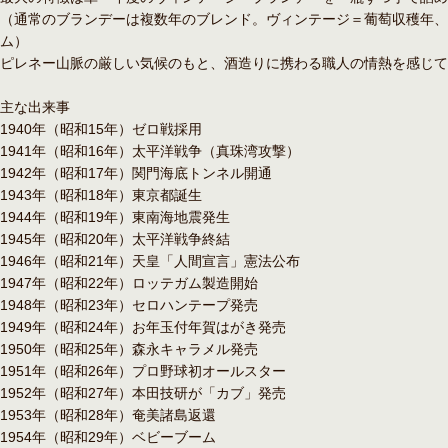
（通常のブランデーは複数年のブレンド。ヴィンテージ＝葡萄収穫年、
ム）
ピレネー山脈の厳しい気候のもと、酒造りに携わる職人の情熱を感じて
主な出来事
1940年（昭和15年）ゼロ戦採用
1941年（昭和16年）太平洋戦争（真珠湾攻撃）
1942年（昭和17年）関門海底トンネル開通
1943年（昭和18年）東京都誕生
1944年（昭和19年）東南海地震発生
1945年（昭和20年）太平洋戦争終結
1946年（昭和21年）天皇「人間宣言」憲法公布
1947年（昭和22年）ロッテガム製造開始
1948年（昭和23年）セロハンテープ発売
1949年（昭和24年）お年玉付年賀はがき発売
1950年（昭和25年）森永キャラメル発売
1951年（昭和26年）プロ野球初オールスター
1952年（昭和27年）本田技研が「カブ」発売
1953年（昭和28年）奄美諸島返還
1954年（昭和29年）ベビーブーム