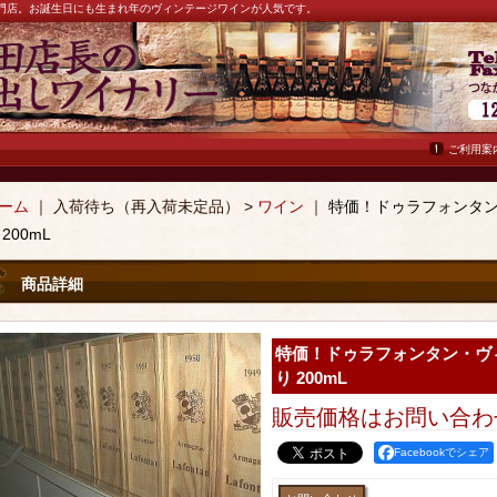
ン専門店。お誕生日にも生まれ年のヴィンテージワインが人気です。
ご利用案
ーム
｜ 入荷待ち（再入荷未定品） >
ワイン
｜
特価！ドゥラフォンタン
 200mL
商品詳細
特価！ドゥラフォンタン・ヴ
り 200mL
販売価格は
お問い合わ
Facebookでシェア