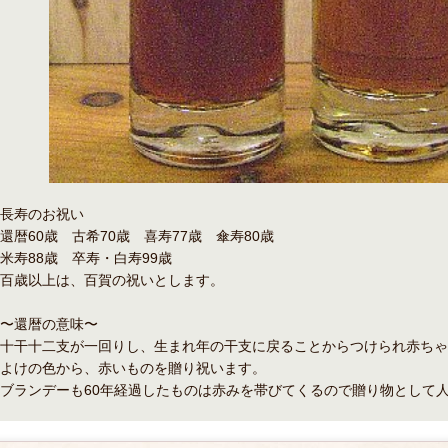
長寿のお祝い
還暦60歳 古希70歳 喜寿77歳 傘寿80歳
米寿88歳 卒寿・白寿99歳
百歳以上は、百賀の祝いとします。
〜還暦の意味〜
十干十二支が一回りし、生まれ年の干支に戻ることからつけられ赤ちゃ
よけの色から、赤いものを贈り祝います。
ブランデーも60年経過したものは赤みを帯びてくるので贈り物として