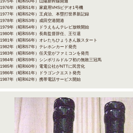
1975年（昭和50年）山陽新幹線開通
1976年（昭和51年）家庭用VHSビデオ1号機
1977年（昭和52年）王貞治、本塁打世界新記録
1978年（昭和53年）成田空港開港
1979年（昭和54年）ドラえもんテレビ放映開始
1980年（昭和55年）長島監督辞任、王引退
1981年（昭和56年）オレたちひょうきん族スタート
1982年（昭和57年）テレホンカード発売
1983年（昭和58年）任天堂がファミコンを発売
1984年（昭和59年）シンボリルドルフ初の無敗三冠馬
1985年（昭和60年）電電公社がNTTに民営化
1986年（昭和61年）ドラゴンクエスト発売
1987年（昭和62年）携帯電話サービス開始