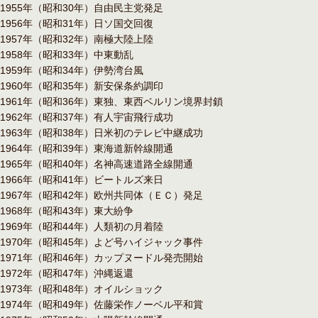
1955年（昭和30年）自由民主党発足
1956年（昭和31年）日ソ国交回復
1957年（昭和32年）南極大陸上陸
1958年（昭和33年）中東動乱
1959年（昭和34年）伊勢湾台風
1960年（昭和35年）新安保条約調印
1961年（昭和36年）東独、東西ベルリン境界封鎖
1962年（昭和37年）有人宇宙飛行成功
1963年（昭和38年）日米初のテレビ中継成功
1964年（昭和39年）東海道新幹線開通
1965年（昭和40年）名神高速道路全線開通
1966年（昭和41年）ビートルズ来日
1967年（昭和42年）欧州共同体（ＥＣ）発足
1968年（昭和43年）東大紛争
1969年（昭和44年）人類初の月着陸
1970年（昭和45年）よど号ハイジャック事件
1971年（昭和46年）カップヌードル発売開始
1972年（昭和47年）沖縄返還
1973年（昭和48年）オイルショック
1974年（昭和49年）佐藤栄作ノーベル平和賞