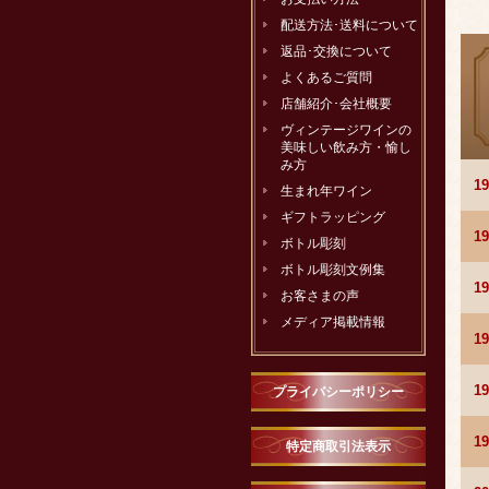
配送方法･送料について
返品･交換について
よくあるご質問
店舗紹介･会社概要
ヴィンテージワインの
美味しい飲み方・愉し
み方
1
生まれ年ワイン
ギフトラッピング
1
ボトル彫刻
ボトル彫刻文例集
1
お客さまの声
メディア掲載情報
1
1
プライバシーポリシー
1
特定商取引法表示