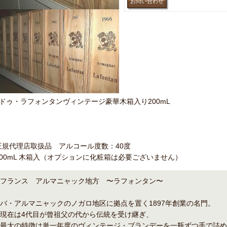
●ドゥ・ラフォンタンヴィンテージ豪華木箱入り200mL
正規代理店取扱品 アルコール度数：40度
200mL 木箱入（オプションに化粧箱は必要ございません）
フランス アルマニャック地方 〜ラフォンタン〜
バ・アルマニャックのノガロ地区に拠点を置く1897年創業の名門。
現在は4代目が曾祖父の代から伝統を受け継ぎ、
最大の特徴は単一年度のヴィンテージ・ブランデーを一瓶ずつ手で詰め