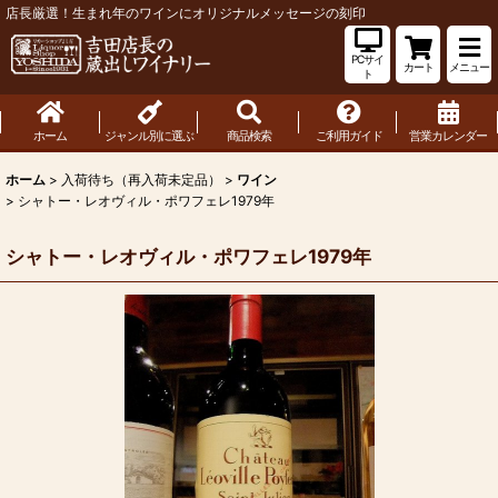
店長厳選！生まれ年のワインにオリジナルメッセージの刻印
PCサイ
カート
メニュー
ト
ホーム
ジャンル別に選ぶ
商品検索
ご利用ガイド
営業カレンダー
ホーム
>
入荷待ち（再入荷未定品）
>
ワイン
>
シャトー・レオヴィル・ポワフェレ1979年
シャトー・レオヴィル・ポワフェレ1979年