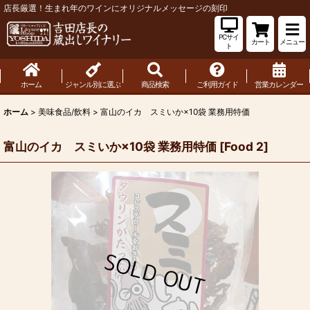
店長厳選！生まれ年のワインにオリジナルメッセージの刻印
PCサイ
カート
メニュー
ト
ホーム
ジャンル別に選ぶ
商品検索
ご利用ガイド
営業カレンダー
ホーム
>
美味食品/飲料
>
富山のイカ スミいか×10袋 業務用特価
富山のイカ スミいか×10袋 業務用特価
[
Food 2
]