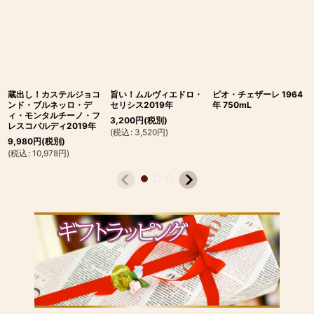
蔵出し！カステルジョコ
旨い！ムルヴィエドロ・
ピオ・チェザーレ 1964
ンド・ブルネッロ・デ
セリシス2019年
年 750mL
ィ・モンタルチーノ・フ
3,200
円
(税別)
レスコバルディ2019年
(
税込
:
3,520
円
)
9,980
円
(税別)
(
税込
:
10,978
円
)