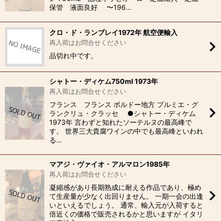
保管 液面良好 〜196…
クロ・ド・ランブレイ1972年 航空便輸入
再入荷はお問合せください
品切れ中です。
シャトー・ディケム750ml 1973年
再入荷はお問合せください
フランス フランス ボルドー地方 プルミエ・グ
ランクリュ・クラッセ ●シャトー・ディケム
1973年 言わずと知れたソーテルヌの最高峰で
す。 世界三大貴腐ワインの中でも最高峰といわれ
る…
マアジ・ヴァイオ・アルマロン1985年
再入荷はお問合せください
凝縮感があり長期熟成に耐える作品であり、極め
て生産量が少なく出回りません。 一期一会の出逢
いといえるでしょう。 通常、輸入元が入荷すると
倍近くの価格で販売されるかと思いますが イタリ