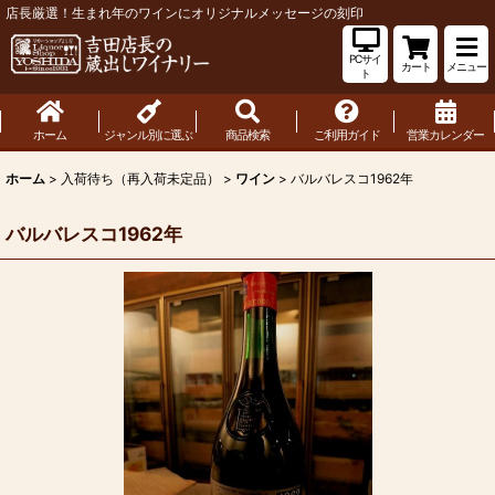
店長厳選！生まれ年のワインにオリジナルメッセージの刻印
PCサイ
カート
メニュー
ト
ホーム
ジャンル別に選ぶ
商品検索
ご利用ガイド
営業カレンダー
ホーム
>
入荷待ち（再入荷未定品）
>
ワイン
>
バルバレスコ1962年
バルバレスコ1962年