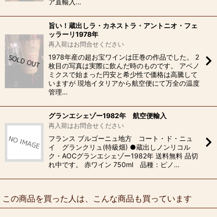
ア直輸入…
旨い！蔵出しラ・カネストラ・アントニオ・フェ
ッラーリ1978年
再入荷はお問合せください
1978年産の超お宝ワインは圧巻の作品でした。 2
枚目の写真は実際に飲んだ時のものです。 アベノ
ミクスで始まった円安と希少性で価格は高騰して
いますが 現地イタリアから航空便にて万全の温度
管理…
グランエシェゾー1982年 航空便輸入
再入荷はお問合せください
フランス ブルゴーニュ地方 コート・ド・ニュ
イ グランクリュ(特級畑) ●蔵出しノンリコル
ク・AOCグランエシェゾー1982年 送料無料 品切
れ中です。 赤ワイン 750ml 品種：ピノ…
この商品を買った人は、こんな商品も買っています