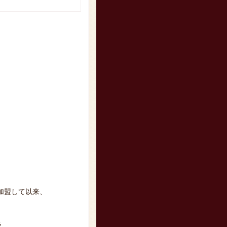
加盟して以来、
ラ、