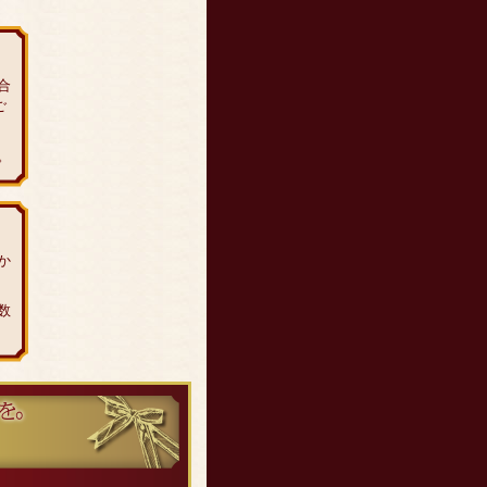
合
ご
。
か
数