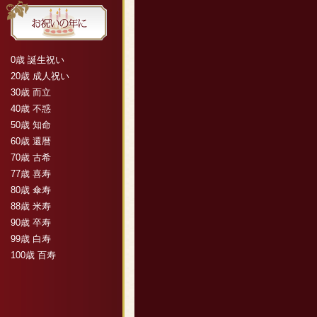
0歳 誕生祝い
20歳 成人祝い
30歳 而立
40歳 不惑
50歳 知命
60歳 還暦
70歳 古希
77歳 喜寿
80歳 傘寿
88歳 米寿
90歳 卒寿
99歳 白寿
100歳 百寿