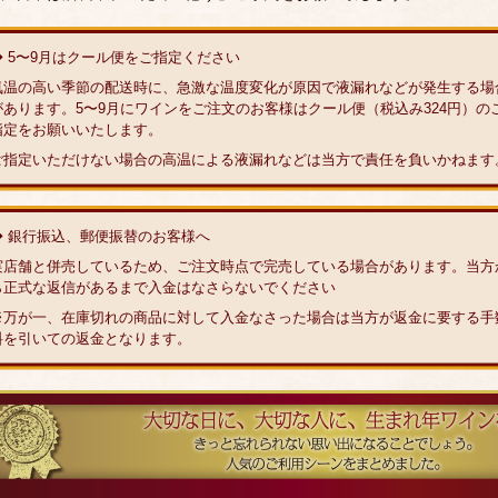
◆ 5〜9月はクール便をご指定ください
気温の高い季節の配送時に、急激な温度変化が原因で液漏れなどが発生する場
があります。5〜9月にワインをご注文のお客様はクール便（税込み324円）の
指定をお願いいたします。
ご指定いただけない場合の高温による液漏れなどは当方で責任を負いかねます
◆ 銀行振込、郵便振替のお客様へ
実店舗と併売しているため、ご注文時点で完売している場合があります。当方
ら正式な返信があるまで入金はなさらないでください
※万が一、在庫切れの商品に対して入金なさった場合は当方が返金に要する手
料を引いての返金となります。