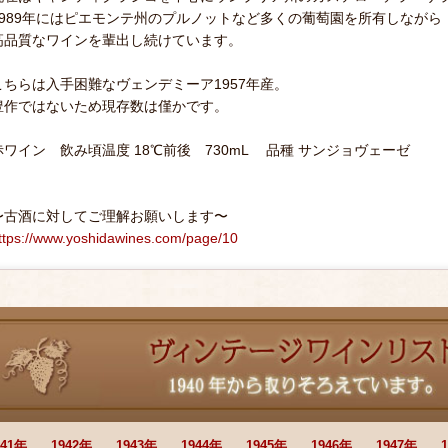
1989年にはピエモンテ州のプルノットなど多くの葡萄園を所有しながら
高品質なワインを輩出し続けています。
こちらは入手困難なヴェンデミーア1957年産。
豊作ではないため現存数は僅かです。
赤ワイン 飲み頃温度 18℃前後 730mL 品種 サンジョヴェーゼ
〜古酒に対してご理解お願いします〜
ttps://www.yoshidawines.com/page/10
941年
1942年
1943年
1944年
1945年
1946年
1947年