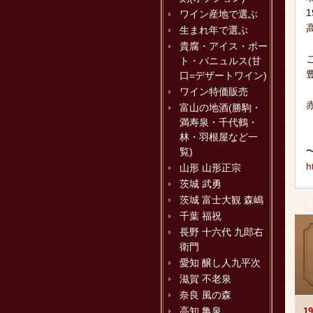
ワイン産地で選ぶ
生まれ年で選ぶ
貴腐・アイス・ポー
ト・バニュルス(甘
口=デザートワイン)
ワイン特価販売
富山の地酒(勝駒・
満寿泉・千代鶴・
林・羽根屋など一
覧)
h
山形 山形正宗
茨城 武勇
茨城 富士大観 森嶋
千葉 福祝
長野 十六代 九郎右
衛門
愛知 醸し人九平次
滋賀 不老泉
奈良 風の森
高知 亀泉
1