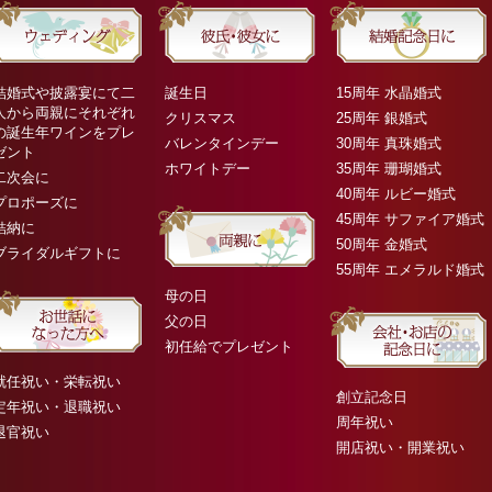
結婚式や披露宴にて二
誕生日
15周年 水晶婚式
人から両親にそれぞれ
クリスマス
25周年 銀婚式
の誕生年ワインをプレ
バレンタインデー
30周年 真珠婚式
ゼント
ホワイトデー
35周年 珊瑚婚式
二次会に
40周年 ルビー婚式
プロポーズに
45周年 サファイア婚式
結納に
50周年 金婚式
ブライダルギフトに
55周年 エメラルド婚式
母の日
父の日
初任給でプレゼント
就任祝い・栄転祝い
創立記念日
定年祝い・退職祝い
周年祝い
退官祝い
開店祝い・開業祝い