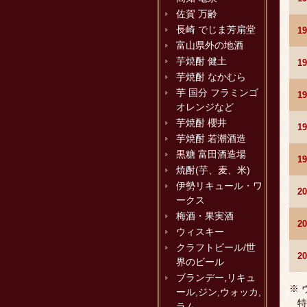
佐賀 万齢
長崎 でじま芳扇堂
1
富山県外の地酒
芋焼酎 健土
1
芋焼酎 なかむら
芋 国分 フラミンゴ
1
オレンジなど
芋焼酎 櫻井
1
芋焼酎 若潮酒造
黒糖 富田酒造場
1
焼酎(芋、麦、米)
伊勢リキュール・ワ
2
ークス
梅酒・果実酒
2
ウィスキー
クラフトビール/世
2
界のビール
ブランデー,リキュ
※
ール,ジン,ウォッカ,
特
ラム