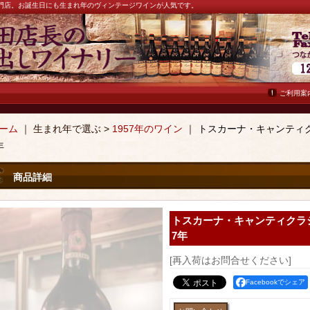
ン専門店。お誕生日にも生まれ年のヴィンテージワインが人気です。
ご利用案
ーム
｜ 生まれ年で選ぶ >
1957年のワイン
｜
トスカーナ・キャンティク
年
商品詳細
トスカーナ・キャンティクラシ
7年
[再入荷はお問合せください]
Facebookでシェア