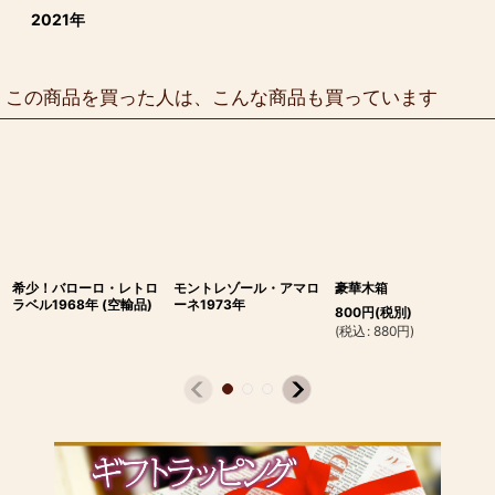
2021年
この商品を買った人は、こんな商品も買っています
希少！バローロ・レトロ
モントレゾール・アマロ
豪華木箱
ラベル1968年 (空輸品)
ーネ1973年
800
円
(税別)
(
税込
:
880
円
)