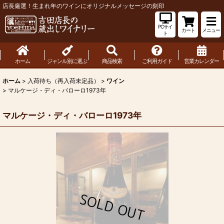
店長厳選！生まれ年のワインにオリジナルメッセージの刻印
PCサイ
カート
メニュー
ト
ホーム
ジャンル別に選ぶ
商品検索
ご利用ガイド
営業カレンダー
ホーム
>
入荷待ち（再入荷未定品）
>
ワイン
>
マルケージ・ディ・バローロ1973年
マルケージ・ディ・バローロ1973年