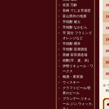
佐賀 万齢
1
長崎 でじま芳扇堂
富山県外の地酒
1
芋焼酎 健土
芋焼酎 なかむら
1
芋 国分 フラミンゴ
オレンジなど
1
芋焼酎 櫻井
芋焼酎 若潮酒造
2
黒糖 富田酒造場
焼酎(芋、麦、米)
2
伊勢リキュール・ワ
ークス
2
梅酒・果実酒
ウィスキー
※
クラフトビール/世
特
界のビール
ブランデー,リキュ
ール,ジン,ウォッカ,
ラム