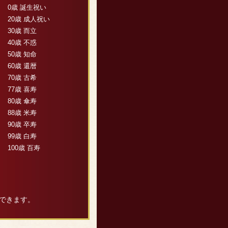
0歳 誕生祝い
20歳 成人祝い
30歳 而立
40歳 不惑
50歳 知命
60歳 還暦
70歳 古希
77歳 喜寿
80歳 傘寿
88歳 米寿
90歳 卒寿
99歳 白寿
100歳 百寿
できます。