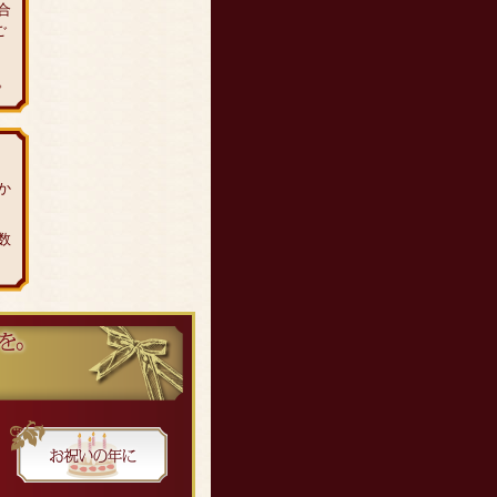
合
ご
。
か
数