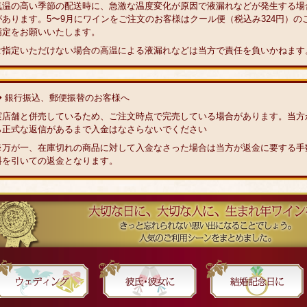
気温の高い季節の配送時に、急激な温度変化が原因で液漏れなどが発生する場
があります。5〜9月にワインをご注文のお客様はクール便（税込み324円）の
指定をお願いいたします。
ご指定いただけない場合の高温による液漏れなどは当方で責任を負いかねます
◆ 銀行振込、郵便振替のお客様へ
実店舗と併売しているため、ご注文時点で完売している場合があります。当方
ら正式な返信があるまで入金はなさらないでください
※万が一、在庫切れの商品に対して入金なさった場合は当方が返金に要する手
料を引いての返金となります。