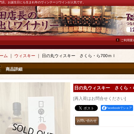
ン専門店。お誕生日にも生まれ年のヴィンテージワインが人気です。
ご利用案
ーム
｜
ウィスキー
｜
日の丸ウィスキー さくら・ら700ｍｌ
商品詳細
日の丸ウィスキー さくら・ら
[再入荷はお問合せください]
Facebookでシェア