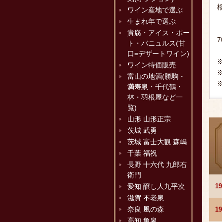
ワイン産地で選ぶ
生まれ年で選ぶ
貴腐・アイス・ポー
ト・バニュルス(甘
口=デザートワイン)
ワイン特価販売
富山の地酒(勝駒・
満寿泉・千代鶴・
林・羽根屋など一
覧)
山形 山形正宗
茨城 武勇
茨城 富士大観 森嶋
千葉 福祝
長野 十六代 九郎右
衛門
1
愛知 醸し人九平次
滋賀 不老泉
奈良 風の森
1
高知 亀泉