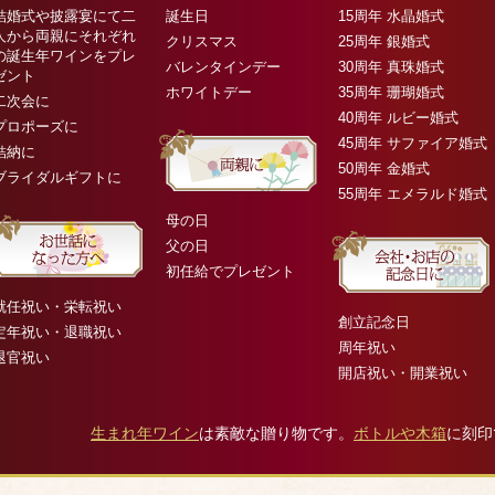
結婚式や披露宴にて二
誕生日
15周年 水晶婚式
人から両親にそれぞれ
クリスマス
25周年 銀婚式
の誕生年ワインをプレ
バレンタインデー
30周年 真珠婚式
ゼント
ホワイトデー
35周年 珊瑚婚式
二次会に
40周年 ルビー婚式
プロポーズに
45周年 サファイア婚式
結納に
50周年 金婚式
ブライダルギフトに
55周年 エメラルド婚式
母の日
父の日
初任給でプレゼント
就任祝い・栄転祝い
創立記念日
定年祝い・退職祝い
周年祝い
退官祝い
開店祝い・開業祝い
生まれ年ワイン
は素敵な贈り物です。
ボトルや木箱
に刻印