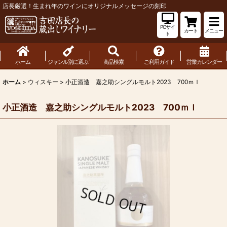
店長厳選！生まれ年のワインにオリジナルメッセージの刻印
PCサイ
カート
メニュー
ト
ホーム
ジャンル別に選ぶ
商品検索
ご利用ガイド
営業カレンダー
ホーム
>
ウィスキー
>
小正酒造 嘉之助シングルモルト2023 700ｍｌ
小正酒造 嘉之助シングルモルト2023 700ｍｌ