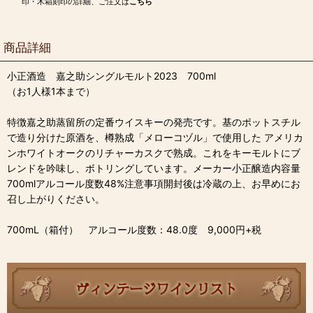
印・木箱刻印の詳細、ご注文は
こちら
商品詳細
小正酒造 嘉之助シングルモルト2023 700ml
（お1人様1本まで）
特徴嘉之助蒸留所の定番ウイスキーの発売です。基のポットスチル
で造り分けた原酒を、樽熟成「メローコヅル」で使用した アメリカ
ンホワイトオークのリチャーカスクで熟成。これをキーモルトにブ
レンドを吟味し、ボトリングしています。メーカー小正醸造内容量
700mlアルコール度数48%注意事項開封後は冷蔵の上、お早めにお
召し上がりください。
700mL（箱付） アルコール度数：48.0度 9,000円+税