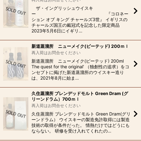
ザ・イングリッシュウイスキ
ー 『コロネー
ション オブ キング チャールズ3世』 イギリスの
チャールズ国王の戴冠式を記念した限定商品
2023年5月6日にイギリ…
新道蒸溜所 ニューメイク(ピーテッド) 200ｍｌ
再入荷はお問合せください
新道蒸溜所 ニューメイク(ピーテッド) 200ml
The quest for the original’ （独創性の追求）をコ
ンセプトに掲げた新道蒸溜所のウイスキー造り
は、2021年8月に始ま…
久住蒸溜所 ブレンデッドモルト Green Dram (グ
リーンドラム）700ｍｌ
再入荷はお問合せください
久住蒸溜所 ブレンデッドモルト Green Dram(グリ
ーンドラム） ウイスキーの製造免許取得には製造
技術の取得が条件だった。 情熱だけではどうにも
ならない。 研修を受け入れてくれたの…