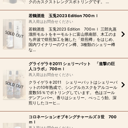
クのカスクストレングスボトリングです。 …
若鶴酒造 玉兎2023 Edition 700ｍｌ
再入荷はお問合せください
若鶴酒造 玉兎2023 Edition 700ｍｌ 三郎丸蒸
溜所モルトをキーモルトに富山県南部、木工のま
ち井波で焙煎加工を施した「焙煎樽」をはじめ、
国内ワイナリーのワイン樽、3種類のシェリー樽
な…
グライゲラキ2011 シェリーバット 「進撃の巨
人コラボ」 700ｍｌ
再入荷はお問合せください
クライゲラキ2011 シェリーバットはシェリーバ
ットの10年熟成で、シングルカスクをアルコール
度数55％でボトリングしています。 色はゴール
デンアンバー。香りはシェリー、べっこう飴、深
煎りしたコーヒ…
コロネーションオブキングチャールズ３世 700
ｍｌ
再入荷はお問合せください