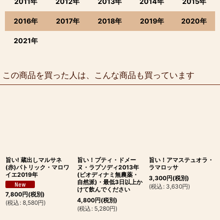
2011年
2012年
2013年
2014年
2015年
2016年
2017年
2018年
2019年
2020年
2021年
この商品を買った人は、こんな商品も買っています
旨い! 蔵出しマルサネ
旨い！プティ・ドメー
旨い！アマステュオラ・
(赤)パトリック・マロワ
ヌ・ラプソディ2013年
ラマロッサ
イエ2019年
(ビオディナミ無農薬・
3,300
円
(税別)
自然派)・最低3日以上か
(
税込
:
3,630
円
)
けて飲んでください
7,800
円
(税別)
4,800
円
(税別)
(
税込
:
8,580
円
)
(
税込
:
5,280
円
)