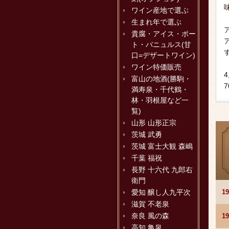
ワイン産地で選ぶ
生まれ年で選ぶ
貴腐・アイス・ポー
ト・バニュルス(甘
口=デザートワイン)
ワイン特価販売
富山の地酒(勝駒・
満寿泉・千代鶴・
林・羽根屋など一
覧)
山形 山形正宗
茨城 武勇
茨城 富士大観 森嶋
千葉 福祝
長野 十六代 九郎右
衛門
1
愛知 醸し人九平次
滋賀 不老泉
奈良 風の森
1
高知 亀泉