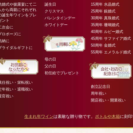
結婚式や披露宴にて二
誕生日
15周年 水晶婚式
人から両親にそれぞれ
クリスマス
25周年 銀婚式
の誕生年ワインをプレ
バレンタインデー
30周年 真珠婚式
ゼント
ホワイトデー
35周年 珊瑚婚式
二次会に
40周年 ルビー婚式
プロポーズに
45周年 サファイア婚式
結納に
50周年 金婚式
ブライダルギフトに
55周年 エメラルド婚式
母の日
父の日
初任給でプレゼント
就任祝い・栄転祝い
創立記念日
定年祝い・退職祝い
周年祝い
退官祝い
開店祝い・開業祝い
生まれ年ワイン
は素敵な贈り物です。
ボトルや木箱
に刻印