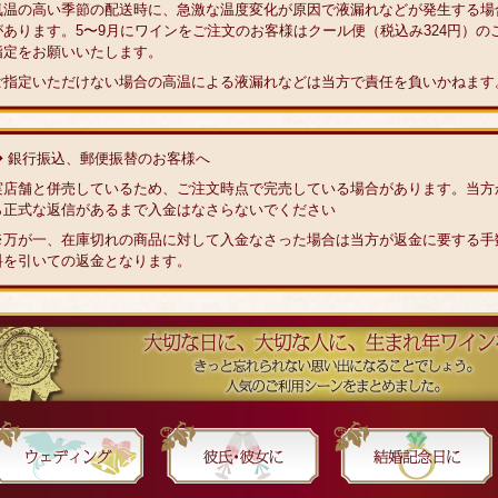
気温の高い季節の配送時に、急激な温度変化が原因で液漏れなどが発生する場
があります。5〜9月にワインをご注文のお客様はクール便（税込み324円）の
指定をお願いいたします。
ご指定いただけない場合の高温による液漏れなどは当方で責任を負いかねます
◆ 銀行振込、郵便振替のお客様へ
実店舗と併売しているため、ご注文時点で完売している場合があります。当方
ら正式な返信があるまで入金はなさらないでください
※万が一、在庫切れの商品に対して入金なさった場合は当方が返金に要する手
料を引いての返金となります。