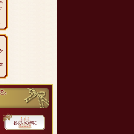
合
ご
。
か
数