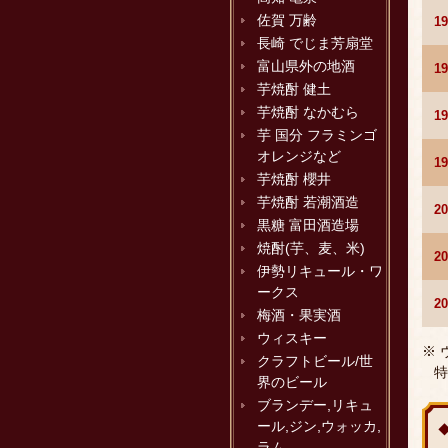
佐賀 万齢
1
長崎 でじま芳扇堂
富山県外の地酒
1
芋焼酎 健土
芋焼酎 なかむら
1
芋 国分 フラミンゴ
オレンジなど
1
芋焼酎 櫻井
芋焼酎 若潮酒造
2
黒糖 富田酒造場
焼酎(芋、麦、米)
2
伊勢リキュール・ワ
ークス
2
梅酒・果実酒
ウィスキー
※
クラフトビール/世
特
界のビール
ブランデー,リキュ
ール,ジン,ウォッカ,
ラム