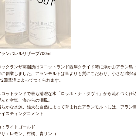
アランバレルリザーブ700ml
ロックランザ蒸溜所はスコットランド西岸クライド湾に浮かぶアラン島・ロ
年に創業しました。アランモルトは量よりも質にこだわり、小さな2対4
な2回蒸溜によってつくられます。
スコットランドで最も清澄な水「ロッホ・ナ・ダヴィ」から流れつく仕
澄んだ空気、海からの潮風。
清らかな水源、雄大な自然によって育まれたアランモルトには、アラン
テイスティングコメント
色：ライトゴールド
香り：レモン、柑橘、青リンゴ