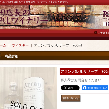
ン専門店。お誕生日にも生まれ年のヴィンテージワインが人気です。
ご利用案
ーム
｜
ウィスキー
｜
アラン バレルリザーブ 700ml
商品詳細
アラン バレルリザーブ 700m
[再入荷はお問合せください]
Facebookでシェア