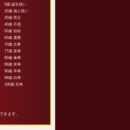
0歳 誕生祝い
20歳 成人祝い
30歳 而立
40歳 不惑
50歳 知命
60歳 還暦
70歳 古希
77歳 喜寿
80歳 傘寿
88歳 米寿
90歳 卒寿
99歳 白寿
100歳 百寿
できます。