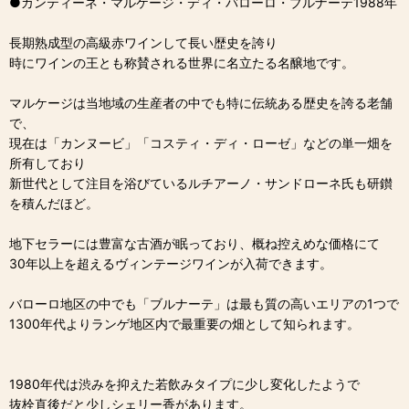
●カンティーネ・マルケージ・ディ・バローロ・ブルナーテ1988年
長期熟成型の高級赤ワインして長い歴史を誇り
時にワインの王とも称賛される世界に名立たる名醸地です。
マルケージは当地域の生産者の中でも特に伝統ある歴史を誇る老舗
で、
現在は「カンヌービ」「コスティ・ディ・ローゼ」などの単一畑を
所有しており
新世代として注目を浴びているルチアーノ・サンドローネ氏も研鑚
を積んだほど。
地下セラーには豊富な古酒が眠っており、概ね控えめな価格にて
30年以上を超えるヴィンテージワインが入荷できます。
バローロ地区の中でも「ブルナーテ」は最も質の高いエリアの1つで
1300年代よりランゲ地区内で最重要の畑として知られます。
1980年代は渋みを抑えた若飲みタイプに少し変化したようで
抜栓直後だと少しシェリー香があります。