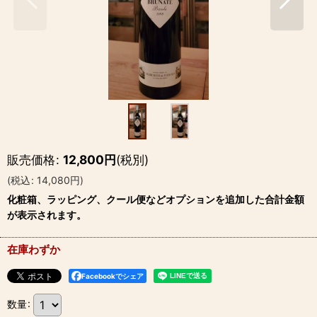
販売価格
:
12,800
円
(税別)
(
税込
:
14,080
円
)
化粧箱、ラッピング、クール便などオプションを追加した合計金額
が表示されます。
在庫わずか
Facebookでシェア
数量
: