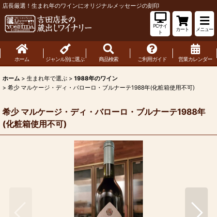
店長厳選！生まれ年のワインにオリジナルメッセージの刻印
PCサイ
カート
メニュー
ト
ホーム
ジャンル別に選ぶ
商品検索
ご利用ガイド
営業カレンダー
ホーム
>
生まれ年で選ぶ
>
1988年のワイン
>
希少 マルケージ・ディ・バローロ・ブルナーテ1988年(化粧箱使用不可)
希少 マルケージ・ディ・バローロ・ブルナーテ1988年
(化粧箱使用不可)