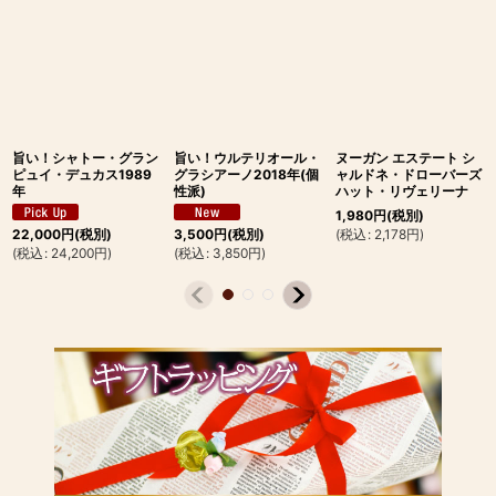
旨い！シャトー・グラン
旨い！ウルテリオール・
ヌーガン エステート シ
ピュイ・デュカス1989
グラシアーノ2018年(個
ャルドネ・ドローバーズ
年
性派)
ハット・リヴェリーナ
1,980
円
(税別)
(
税込
:
2,178
円
)
22,000
円
(税別)
3,500
円
(税別)
(
税込
:
24,200
円
)
(
税込
:
3,850
円
)