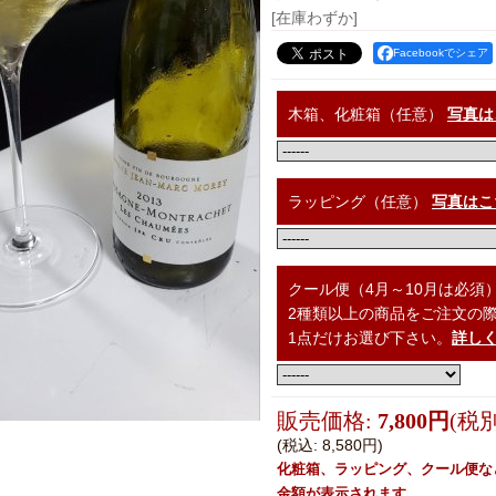
[在庫わずか]
Facebookでシェア
木箱、化粧箱（任意）
写真は
ラッピング（任意）
写真はこ
クール便（4月～10月は必須
2種類以上の商品をご注文の
1点だけお選び下さい。
詳し
販売価格
:
7,800円
(税別
(税込
:
8,580円
)
化粧箱、ラッピング、クール便な
金額が表示されます。