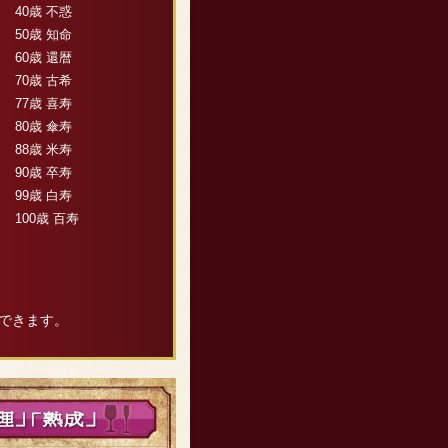
40歳 不惑
50歳 知命
60歳 還暦
70歳 古希
77歳 喜寿
80歳 傘寿
88歳 米寿
90歳 卒寿
99歳 白寿
100歳 百寿
できます。