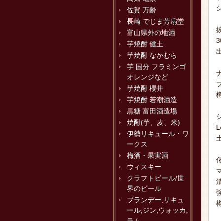
佐賀 万齢
長崎 でじま芳扇堂
富山県外の地酒
芋焼酎 健土
芋焼酎 なかむら
芋 国分 フラミンゴ
オレンジなど
芋焼酎 櫻井
芋焼酎 若潮酒造
黒糖 富田酒造場
焼酎(芋、麦、米)
伊勢リキュール・ワ
ークス
梅酒・果実酒
ウィスキー
クラフトビール/世
界のビール
ブランデー,リキュ
ール,ジン,ウォッカ,
ラム