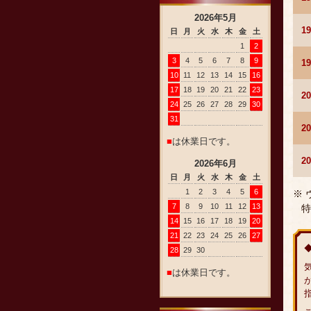
2026
年
5
月
1
日
月
火
水
木
金
土
1
2
3
4
5
6
7
8
9
1
10
11
12
13
14
15
16
17
18
19
20
21
22
23
2
24
25
26
27
28
29
30
31
2
■
は休業日です。
2
2026
年
6
月
日
月
火
水
木
金
土
1
2
3
4
5
6
※
7
8
9
10
11
12
13
特
14
15
16
17
18
19
20
21
22
23
24
25
26
27
28
29
30
■
は休業日です。