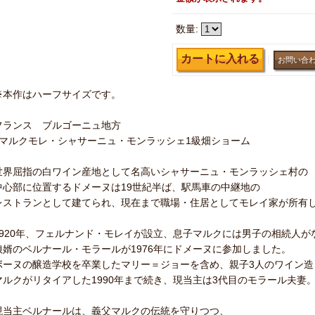
数量
:
｜
※本作はハーフサイズです。
フランス ブルゴーニュ地方
●マルクモレ・シャサーニュ・モンラッシェ1級畑ショーム
世界屈指の白ワイン産地として名高いシャサーニュ・モンラッシェ村の
中心部に位置するドメーヌは19世紀半ば、駅馬車の中継地の
レストランとして建てられ、現在まで職場・住居としてモレイ家が所有
1920年、フェルナンド・モレイが設立、息子マルクには男子の相続人が
娘婿のベルナール・モラールが1976年にドメーヌに参加しました。
ボーヌの醸造学校を卒業したマリー＝ジョーを含め、親子3人のワイン造
マルクがリタイアした1990年まで続き、現当主は3代目のモラール夫妻
現当主ベルナールは、義父マルクの伝統を守りつつ、