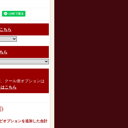
こちら
ちら
）
際、クール便オプションは
くはこちら
)
どオプションを追加した合計