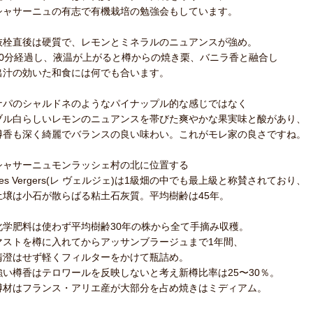
シャサーニュの有志で有機栽培の勉強会もしています。
抜栓直後は硬質で、レモンとミネラルのニュアンスが強め。
30分経過し、液温が上がると樽からの焼き栗、バニラ香と融合し
出汁の効いた和食には何でも合います。
ナパのシャルドネのようなパイナップル的な感じではなく
ブル白らしいレモンのニュアンスを帯びた爽やかな果実味と酸があり、
樽香も深く綺麗でバランスの良い味わい。これがモレ家の良さですね。
シャサーニュモンラッシェ村の北に位置する
Les Vergers(レ ヴェルジェ)は1級畑の中でも最上級と称賛されており、
土壌は小石が散らばる粘土石灰質。平均樹齢は45年。
化学肥料は使わず平均樹齢30年の株から全て手摘み収穫。
マストを樽に入れてからアッサンブラージュまで1年間、
清澄はせず軽くフィルターをかけて瓶詰め。
強い樽香はテロワールを反映しないと考え新樽比率は25〜30％。
樽材はフランス・アリエ産が大部分を占め焼きはミディアム。