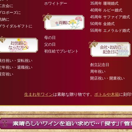
ホワイトデー
35周年 珊瑚婚式
二次会に
40周年 ルビー婚式
プロポーズに
45周年 サファイア婚式
結納に
50周年 金婚式
ブライダルギフトに
55周年 エメラルド婚式
母の日
父の日
初任給でプレゼント
就任祝い・栄転祝い
創立記念日
定年祝い・退職祝い
周年祝い
退官祝い
開店祝い・開業祝い
生まれ年ワイン
は素敵な贈り物です。
ボトルや木箱
に刻印