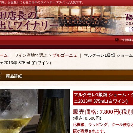
ン専門店。お誕生日にも生まれ年のヴィンテージワインが人気です。
ご利用案
ーム
｜ ワイン産地で選ぶ >
ブルゴーニュ
｜
マルクモレ1級畑 ショー
ェ2013年 375mL(白ワイン)
商品詳細
マルクモレ1級畑 ショーム
ェ2013年 375mL(白ワイン)
販売価格
:
7,800円
(税別
(税込
:
8,580円
)
化粧箱、ラッピング、クール便な
額が表示されます。