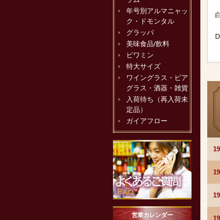
年号別アルマニャッ
ク・ドモンタル
グラッパ
D
美味食品/飲料
ビワミン
特大サイズ
ワイングラス・ビア
グラス・酒器・雑貨
入荷待ち（再入荷未
定品）
ガイアフロー
1
1
1
営業カレンダー
1