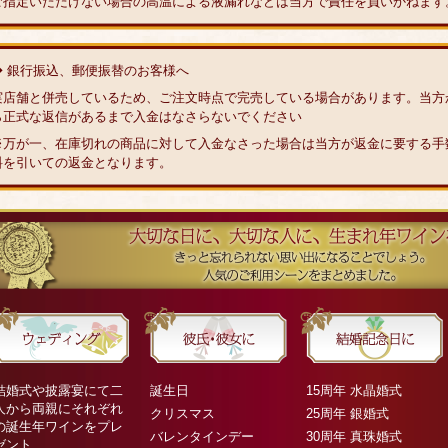
ご指定いただけない場合の高温による液漏れなどは当方で責任を負いかねます
◆ 銀行振込、郵便振替のお客様へ
実店舗と併売しているため、ご注文時点で完売している場合があります。当方
ら正式な返信があるまで入金はなさらないでください
※万が一、在庫切れの商品に対して入金なさった場合は当方が返金に要する手
料を引いての返金となります。
結婚式や披露宴にて二
誕生日
15周年 水晶婚式
人から両親にそれぞれ
クリスマス
25周年 銀婚式
の誕生年ワインをプレ
バレンタインデー
30周年 真珠婚式
ゼント