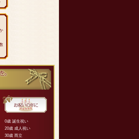
。
か
数
0歳 誕生祝い
20歳 成人祝い
30歳 而立