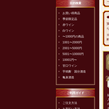
目的検索
お買い得商品
季節限定品
赤ワイン
白ワイン
〜1000円の商品
1001〜2000円
2001〜5000円
5001〜10000円
10001円〜
甘口ワイン
芋焼酎 国分酒造
亀泉酒造
ご利用ガイド
ご注文方法
お支払い方法