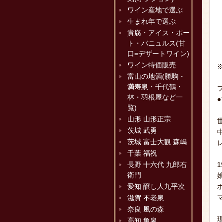
ワイン産地で選ぶ
生まれ年で選ぶ
貴腐・アイス・ポー
ト・バニュルス(甘
口=デザートワイン)
ワイン特価販売
富山の地酒(勝駒・
満寿泉・千代鶴・
林・羽根屋など一
覧)
山形 山形正宗
茨城 武勇
茨城 富士大観 森嶋
千葉 福祝
長野 十六代 九郎右
衛門
愛知 醸し人九平次
滋賀 不老泉
奈良 風の森
高知 亀泉