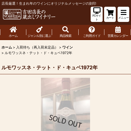
店長厳選！生まれ年のワインにオリジナルメッセージの刻印
PCサイ
カート
メニュー
ト
ホーム
ジャンル別に選ぶ
商品検索
ご利用ガイド
営業カレンダー
ホーム
>
入荷待ち（再入荷未定品）
>
ワイン
>
ルモワッスネ・テット・ド・キュベ1972年
ルモワッスネ・テット・ド・キュベ1972年