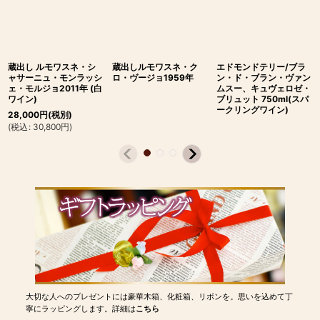
蔵出し ルモワスネ・シ
蔵出しルモワスネ・ク
エドモンドテリー/ブラ
ャサーニュ・モンラッシ
ロ・ヴージョ1959年
ン・ド・ブラン・ヴァン
ェ・モルジョ2011年 (白
ムスー、キュヴェロゼ・
ワイン)
ブリュット 750ml(スパ
ークリングワイン)
28,000
円
(税別)
(
税込
:
30,800
円
)
大切な人へのプレゼントには豪華木箱、化粧箱、リボンを。思いを込めて丁
寧にラッピングします。詳細は
こちら