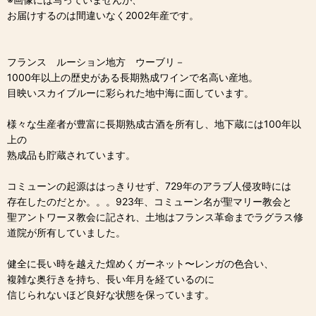
お届けするのは間違いなく2002年産です。
フランス ルーション地方 ウーブリ－
1000年以上の歴史がある長期熟成ワインで名高い産地。
目映いスカイブルーに彩られた地中海に面しています。
様々な生産者が豊富に長期熟成古酒を所有し、地下蔵には100年以
上の
熟成品も貯蔵されています。
コミューンの起源ははっきりせず、729年のアラブ人侵攻時には
存在したのだとか。。。923年、コミューン名が聖マリー教会と
聖アントワーヌ教会に記され、土地はフランス革命までラグラス修
道院が所有していました。
健全に長い時を越えた煌めくガーネット〜レンガの色合い、
複雑な奥行きを持ち、長い年月を経ているのに
信じられないほど良好な状態を保っています。