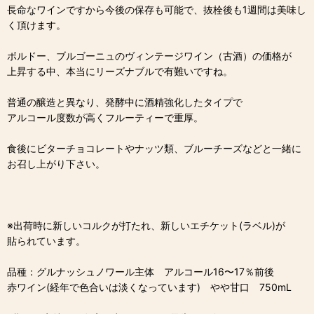
長命なワインですから今後の保存も可能で、抜栓後も1週間は美味し
く頂けます。
ボルドー、ブルゴーニュのヴィンテージワイン（古酒）の価格が
上昇する中、本当にリーズナブルで有難いですね。
普通の醸造と異なり、発酵中に酒精強化したタイプで
アルコール度数が高くフルーティーで重厚。
食後にビターチョコレートやナッツ類、ブルーチーズなどと一緒に
お召し上がり下さい。
※出荷時に新しいコルクが打たれ、新しいエチケット(ラベル)が
貼られています。
品種：グルナッシュノワール主体 アルコール16〜17％前後
赤ワイン(経年で色合いは淡くなっています) やや甘口 750mL