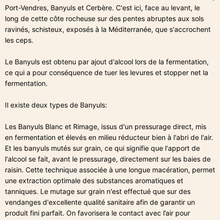
Port-Vendres, Banyuls et Cerbère. C'est ici, face au levant, le
long de cette côte rocheuse sur des pentes abruptes aux sols
ravinés, schisteux, exposés à la Méditerranée, que s'accrochent
les ceps.
Le Banyuls est obtenu par ajout d'alcool lors de la fermentation,
ce qui a pour conséquence de tuer les levures et stopper net la
fermentation.
Il existe deux types de Banyuls:
Les Banyuls Blanc et Rimage, issus d'un pressurage direct, mis
en fermentation et élevés en milieu réducteur bien à l'abri de l'air.
Et les banyuls mutés sur grain, ce qui signifie que l'apport de
l'alcool se fait, avant le pressurage, directement sur les baies de
raisin. Cette technique associée à une longue macération, permet
une extraction optimale des substances aromatiques et
tanniques. Le mutage sur grain n'est effectué que sur des
vendanges d'excellente qualité sanitaire afin de garantir un
produit fini parfait. On favorisera le contact avec l’air pour