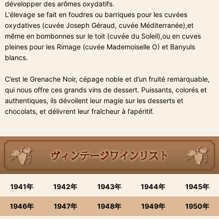
développer des arômes oxydatifs.
L'élevage se fait en foudres ou barriques pour les cuvées
oxydatives (cuvée Joseph Géraud, cuvée Méditerranée),et
même en bombonnes sur le toit (cuvée du Soleil),ou en cuves
pleines pour les Rimage (cuvée Mademoiselle O) et Banyuls
blancs.
C’est le Grenache Noir, cépage noble et d’un fruité remarquable,
qui nous offre ces grands vins de dessert. Puissants, colorés et
authentiques, ils dévoilent leur magie sur les desserts et
chocolats, et délivrent leur fraîcheur à l’apéritif.
1941年
1942年
1943年
1944年
1945年
1946年
1947年
1948年
1949年
1950年