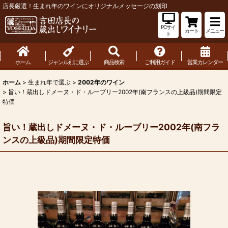
店長厳選！生まれ年のワインにオリジナルメッセージの刻印
PCサイ
カート
メニュー
ト
ホーム
ジャンル別に選ぶ
商品検索
ご利用ガイド
営業カレンダー
ホーム
>
生まれ年で選ぶ
>
2002年のワイン
>
旨い！蔵出しドメーヌ・ド・ルーブリー2002年(南フランスの上級品)期間限定
特価
旨い！蔵出しドメーヌ・ド・ルーブリー2002年(南フラ
ンスの上級品)期間限定特価