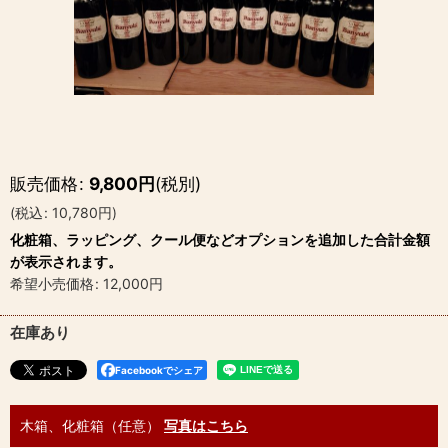
販売価格
:
9,800
円
(税別)
(
税込
:
10,780
円
)
化粧箱、ラッピング、クール便などオプションを追加した合計金額
が表示されます。
希望小売価格
:
12,000
円
在庫あり
Facebookでシェア
木箱、化粧箱（任意）
写真はこちら