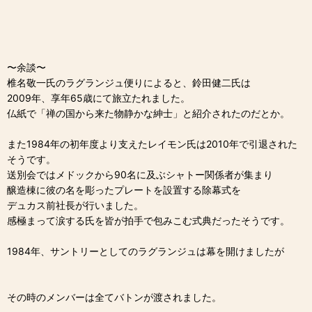
〜余談〜
椎名敬一氏のラグランジュ便りによると、鈴田健二氏は
2009年、享年65歳にて旅立たれました。
仏紙で「禅の国から来た物静かな紳士」と紹介されたのだとか。
また1984年の初年度より支えたレイモン氏は2010年で引退された
そうです。
送別会ではメドックから90名に及ぶシャトー関係者が集まり
醸造棟に彼の名を彫ったプレートを設置する除幕式を
デュカス前社長が行いました。
感極まって涙する氏を皆が拍手で包みこむ式典だったそうです。
1984年、サントリーとしてのラグランジュは幕を開けましたが
その時のメンバーは全てバトンが渡されました。