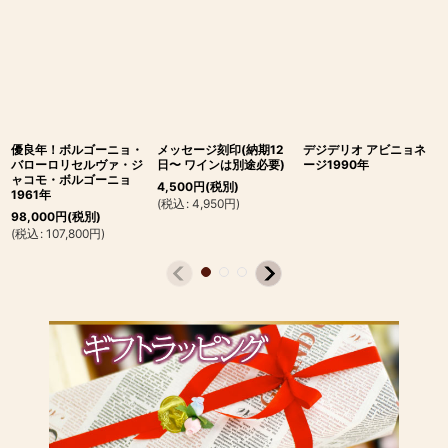
優良年！ボルゴーニョ・
メッセージ刻印(納期12
デジデリオ アビニョネ
バローロリセルヴァ・ジ
日〜 ワインは別途必要)
ージ1990年
ャコモ・ボルゴーニョ
4,500
円
(税別)
1961年
(
税込
:
4,950
円
)
98,000
円
(税別)
(
税込
:
107,800
円
)