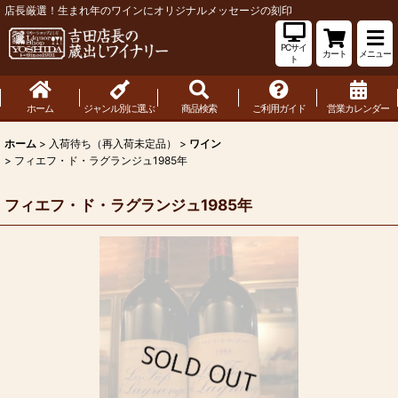
店長厳選！生まれ年のワインにオリジナルメッセージの刻印
PCサイ
カート
メニュー
ト
ホーム
ジャンル別に選ぶ
商品検索
ご利用ガイド
営業カレンダー
ホーム
>
入荷待ち（再入荷未定品）
>
ワイン
>
フィエフ・ド・ラグランジュ1985年
フィエフ・ド・ラグランジュ1985年