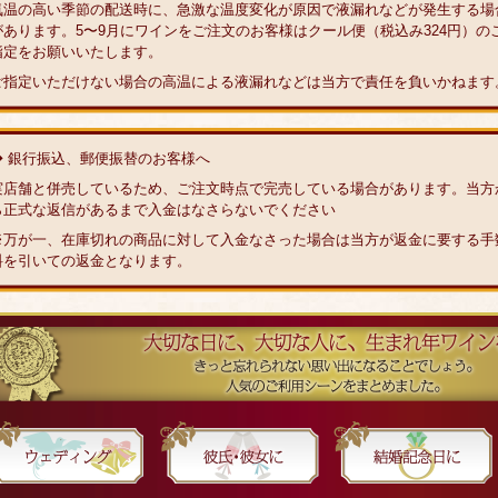
気温の高い季節の配送時に、急激な温度変化が原因で液漏れなどが発生する場
があります。5〜9月にワインをご注文のお客様はクール便（税込み324円）の
指定をお願いいたします。
ご指定いただけない場合の高温による液漏れなどは当方で責任を負いかねます
◆ 銀行振込、郵便振替のお客様へ
実店舗と併売しているため、ご注文時点で完売している場合があります。当方
ら正式な返信があるまで入金はなさらないでください
※万が一、在庫切れの商品に対して入金なさった場合は当方が返金に要する手
料を引いての返金となります。