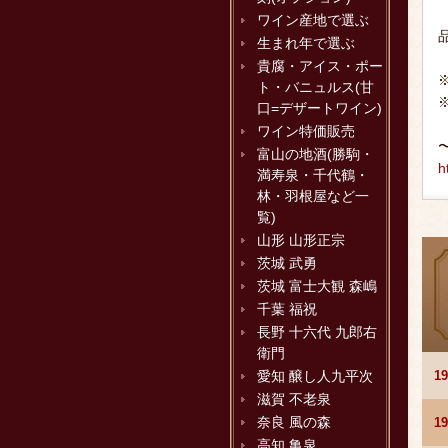
ワイン産地で選ぶ
生まれ年で選ぶ
貴腐・アイス・ポー
ト・バニュルス(甘
口=デザートワイン)
ワイン特価販売
富山の地酒(勝駒・
h
満寿泉・千代鶴・
林・羽根屋など一
覧)
山形 山形正宗
茨城 武勇
茨城 富士大観 森嶋
千葉 福祝
長野 十六代 九郎右
衛門
1
愛知 醸し人九平次
滋賀 不老泉
奈良 風の森
1
高知 亀泉