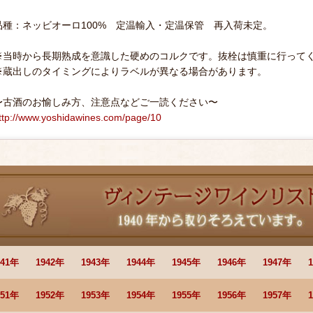
品種：ネッビオーロ100% 定温輸入・定温保管 再入荷未定。
※当時から長期熟成を意識した硬めのコルクです。抜栓は慎重に行って
※蔵出しのタイミングによりラベルが異なる場合があります。
〜古酒のお愉しみ方、注意点などご一読ください〜
ttp://www.yoshidawines.com/page/10
941年
1942年
1943年
1944年
1945年
1946年
1947年
951年
1952年
1953年
1954年
1955年
1956年
1957年