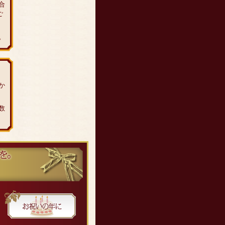
合
ご
。
か
数