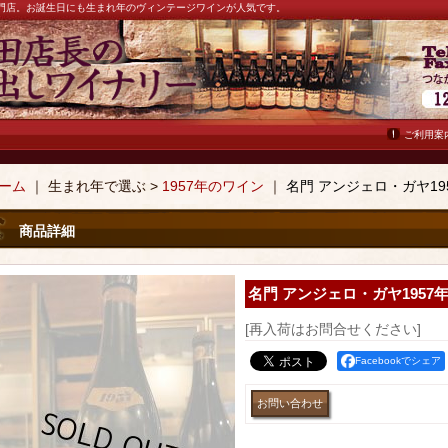
ン専門店。お誕生日にも生まれ年のヴィンテージワインが人気です。
ご利用案
ーム
｜ 生まれ年で選ぶ >
1957年のワイン
｜
名門 アンジェロ・ガヤ19
商品詳細
名門 アンジェロ・ガヤ1957
[再入荷はお問合せください]
Facebookでシェア