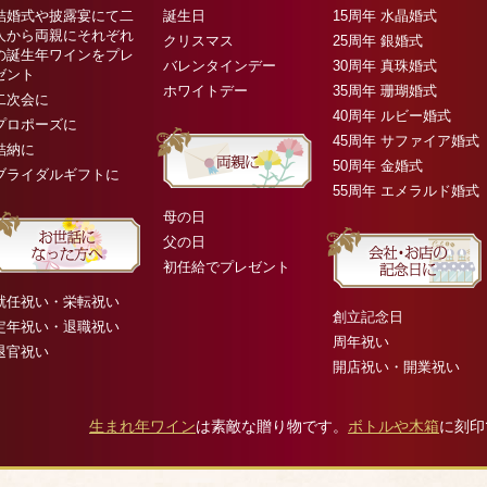
結婚式や披露宴にて二
誕生日
15周年 水晶婚式
人から両親にそれぞれ
クリスマス
25周年 銀婚式
の誕生年ワインをプレ
バレンタインデー
30周年 真珠婚式
ゼント
ホワイトデー
35周年 珊瑚婚式
二次会に
40周年 ルビー婚式
プロポーズに
45周年 サファイア婚式
結納に
50周年 金婚式
ブライダルギフトに
55周年 エメラルド婚式
母の日
父の日
初任給でプレゼント
就任祝い・栄転祝い
創立記念日
定年祝い・退職祝い
周年祝い
退官祝い
開店祝い・開業祝い
生まれ年ワイン
は素敵な贈り物です。
ボトルや木箱
に刻印