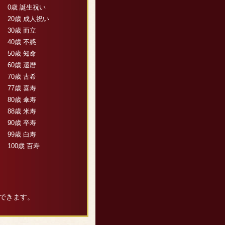
0歳 誕生祝い
20歳 成人祝い
30歳 而立
40歳 不惑
50歳 知命
60歳 還暦
70歳 古希
77歳 喜寿
80歳 傘寿
88歳 米寿
90歳 卒寿
99歳 白寿
100歳 百寿
できます。