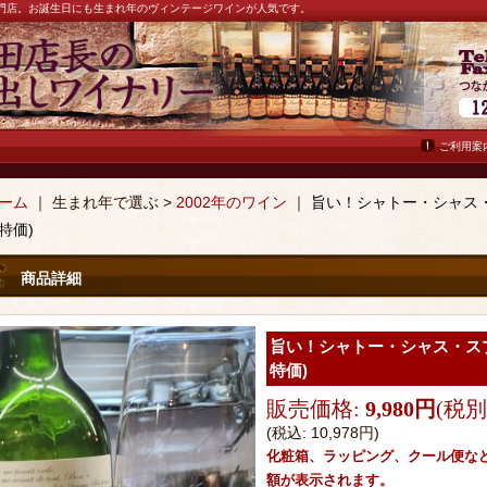
ン専門店。お誕生日にも生まれ年のヴィンテージワインが人気です。
ご利用案
ーム
｜ 生まれ年で選ぶ >
2002年のワイン
｜
旨い！シャトー・シャス・
特価)
商品詳細
旨い！シャトー・シャス・スプ
特価)
販売価格
:
9,980円
(税別
(税込
:
10,978円
)
化粧箱、ラッピング、クール便な
額が表示されます。