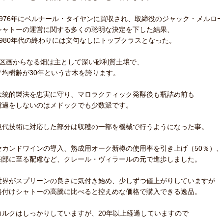
1976年にベルナール・タイヤンに買収され、取締役のジャック・メルロ
シャトーの運営に関する多くの聡明な決定を下した結果、
1980年代の終わりには文句なしにトップクラスとなった。
4区画からなる畑は主として深い砂利質土壌で、
平均樹齢が30年という古木を誇ります。
伝統的製法を忠実に守り、マロラクティック発酵後も瓶詰め前も
濾過をしないのはメドックでも少数派です。
現代技術に対応した部分は収穫の一部を機械で行うようになった事。
セカンドワインの導入、熟成用オーク新樽の使用率を引き上げ（50％）
細部に至る配慮など、クレール・ヴィラールの元で進歩しました。
世界がスプリーンの良さに気付き始め、少しずつ値上がりしていますが
格付けシャトーの高騰に比べると控えめな価格で購入できる逸品。
コルクはしっかりしていますが、20年以上経過していますので