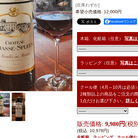
[在庫わずか]
希望小売価格
:
12,000円
Facebookでシェア
木箱、化粧箱（任意）
写真は
ラッピング（任意）
写真はこ
クール便（4月～10月は必須
2種類以上の商品をご注文の
1点だけお選び下さい。
詳し
販売価格
:
9,980円
(税別
(税込
:
10,978円
)
化粧箱、ラッピング、クール便な