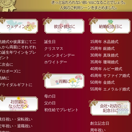
結婚式や披露宴にて二
誕生日
15周年 水晶婚式
人から両親にそれぞれ
クリスマス
25周年 銀婚式
の誕生年ワインをプレ
バレンタインデー
30周年 真珠婚式
ゼント
ホワイトデー
35周年 珊瑚婚式
二次会に
40周年 ルビー婚式
プロポーズに
45周年 サファイア婚式
結納に
50周年 金婚式
ブライダルギフトに
55周年 エメラルド婚式
母の日
父の日
初任給でプレゼント
就任祝い・栄転祝い
創立記念日
定年祝い・退職祝い
周年祝い