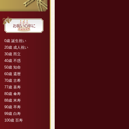
0歳 誕生祝い
20歳 成人祝い
30歳 而立
40歳 不惑
50歳 知命
60歳 還暦
70歳 古希
77歳 喜寿
80歳 傘寿
88歳 米寿
90歳 卒寿
99歳 白寿
100歳 百寿