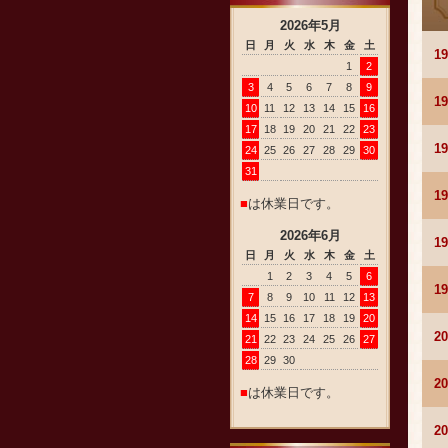
2026
年
5
月
日
月
火
水
木
金
土
1
1
2
3
4
5
6
7
8
9
1
10
11
12
13
14
15
16
17
18
19
20
21
22
23
1
24
25
26
27
28
29
30
31
1
■
は休業日です。
2026
年
6
月
1
日
月
火
水
木
金
土
1
2
3
4
5
6
1
7
8
9
10
11
12
13
14
15
16
17
18
19
20
2
21
22
23
24
25
26
27
28
29
30
2
■
は休業日です。
2