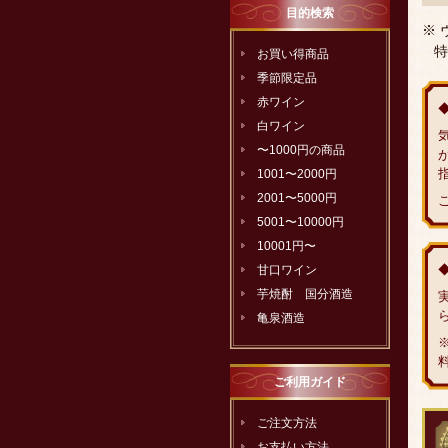
目的検索
※
特
お買い得商品
季節限定品
赤ワイン
白ワイン
〜1000円の商品
1001〜2000円
2001〜5000円
5001〜10000円
10001円〜
甘口ワイン
芋焼酎 国分酒造
亀泉酒造
ご利用ガイド
ご注文方法
お支払い方法