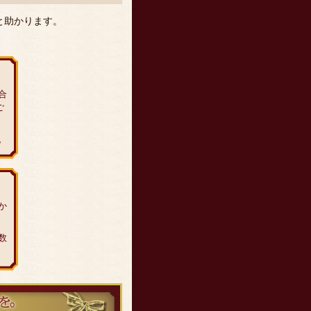
と助かります。
合
ご
。
か
数