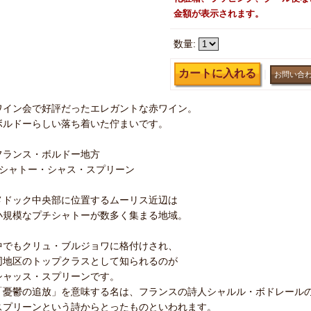
金額が表示されます。
数量
:
｜
ワイン会で好評だったエレガントな赤ワイン。
ボルドーらしい落ち着いた佇まいです。
フランス・ボルドー地方
●シャトー・シャス・スプリーン
メドック中央部に位置するムーリス近辺は
小規模なプチシャトーが数多く集まる地域。
中でもクリュ・ブルジョワに格付けされ、
同地区のトップクラスとして知られるのが
シャッス・スプリーンです。
「憂鬱の追放」を意味する名は、フランスの詩人シャルル・ボドレール
スプリーンという詩からとったものといわれます。