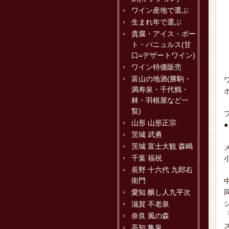
ワイン産地で選ぶ
生まれ年で選ぶ
貴腐・アイス・ポー
ト・バニュルス(甘
口=デザートワイン)
ワイン特価販売
富山の地酒(勝駒・
満寿泉・千代鶴・
林・羽根屋など一
覧)
山形 山形正宗
茨城 武勇
茨城 富士大観 森嶋
千葉 福祝
長野 十六代 九郎右
衛門
愛知 醸し人九平次
滋賀 不老泉
奈良 風の森
高知 亀泉