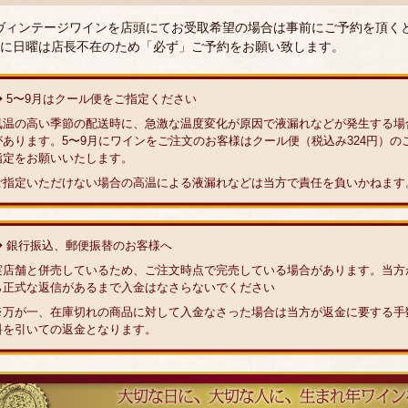
 ヴィンテージワインを店頭にてお受取希望の場合は事前にご予約を頂く
に日曜は店長不在のため「必ず」ご予約をお願い致します。
◆ 5〜9月はクール便をご指定ください
気温の高い季節の配送時に、急激な温度変化が原因で液漏れなどが発生する場
があります。5〜9月にワインをご注文のお客様はクール便（税込み324円）の
指定をお願いいたします。
ご指定いただけない場合の高温による液漏れなどは当方で責任を負いかねます
◆ 銀行振込、郵便振替のお客様へ
実店舗と併売しているため、ご注文時点で完売している場合があります。当方
ら正式な返信があるまで入金はなさらないでください
※万が一、在庫切れの商品に対して入金なさった場合は当方が返金に要する手
料を引いての返金となります。