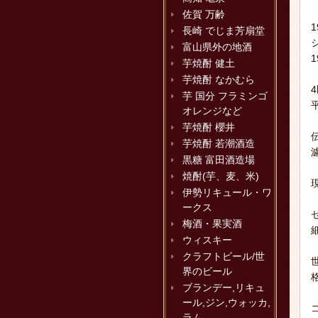
佐賀 万齢
長崎 でじま芳扇堂
富山県外の地酒
芋焼酎 健土
芋焼酎 なかむら
芋 国分 フラミンゴ
オレンジなど
芋焼酎 櫻井
芋焼酎 若潮酒造
黒糖 富田酒造場
焼酎(芋、麦、米)
伊勢リキュール・ワ
ークス
梅酒・果実酒
ウィスキー
クラフトビール/世
界のビール
ブランデー,リキュ
ール,ジン,ウォッカ,
ラム