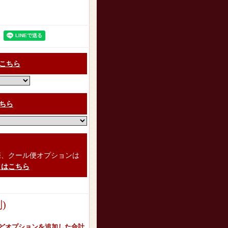
こちら
ちら
）
際、クール便オプションは
くはこちら
)
どオプションを追加した合計