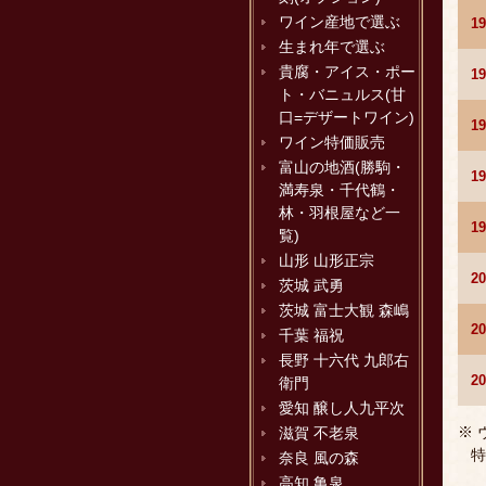
ワイン産地で選ぶ
1
生まれ年で選ぶ
貴腐・アイス・ポー
1
ト・バニュルス(甘
口=デザートワイン)
1
ワイン特価販売
富山の地酒(勝駒・
1
満寿泉・千代鶴・
林・羽根屋など一
1
覧)
山形 山形正宗
2
茨城 武勇
茨城 富士大観 森嶋
2
千葉 福祝
長野 十六代 九郎右
2
衛門
愛知 醸し人九平次
※
滋賀 不老泉
特
奈良 風の森
高知 亀泉