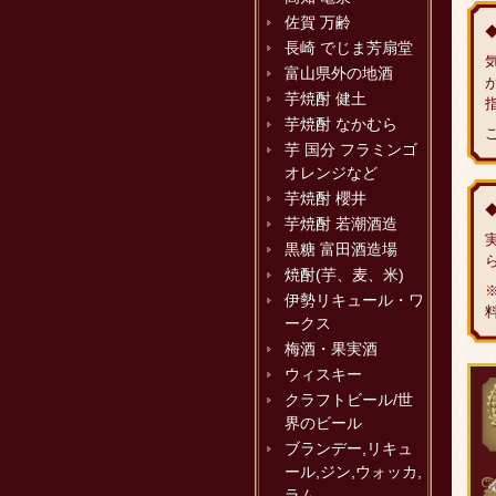
佐賀 万齢
長崎 でじま芳扇堂
富山県外の地酒
芋焼酎 健土
芋焼酎 なかむら
芋 国分 フラミンゴ
オレンジなど
芋焼酎 櫻井
芋焼酎 若潮酒造
黒糖 富田酒造場
焼酎(芋、麦、米)
伊勢リキュール・ワ
ークス
梅酒・果実酒
ウィスキー
クラフトビール/世
界のビール
ブランデー,リキュ
ール,ジン,ウォッカ,
ラム