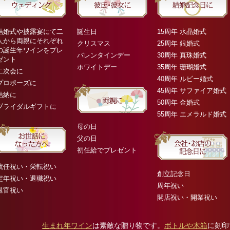
結婚式や披露宴にて二
誕生日
15周年 水晶婚式
人から両親にそれぞれ
クリスマス
25周年 銀婚式
の誕生年ワインをプレ
バレンタインデー
30周年 真珠婚式
ゼント
ホワイトデー
35周年 珊瑚婚式
二次会に
40周年 ルビー婚式
プロポーズに
45周年 サファイア婚式
結納に
50周年 金婚式
ブライダルギフトに
55周年 エメラルド婚式
母の日
父の日
初任給でプレゼント
就任祝い・栄転祝い
創立記念日
定年祝い・退職祝い
周年祝い
退官祝い
開店祝い・開業祝い
生まれ年ワイン
は素敵な贈り物です。
ボトルや木箱
に刻印