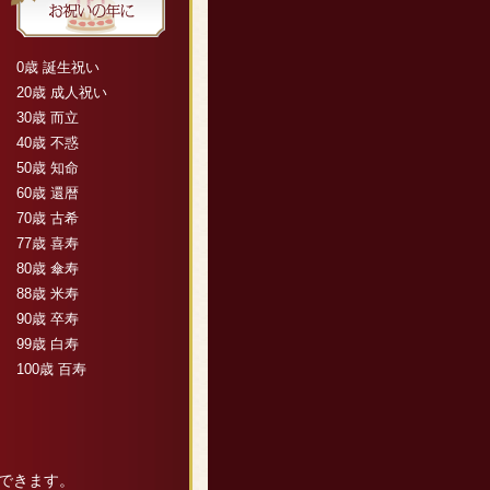
0歳 誕生祝い
20歳 成人祝い
30歳 而立
40歳 不惑
50歳 知命
60歳 還暦
70歳 古希
77歳 喜寿
80歳 傘寿
88歳 米寿
90歳 卒寿
99歳 白寿
100歳 百寿
できます。