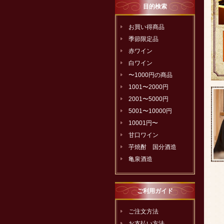
目的検索
お買い得商品
季節限定品
赤ワイン
白ワイン
〜1000円の商品
1001〜2000円
2001〜5000円
5001〜10000円
10001円〜
甘口ワイン
芋焼酎 国分酒造
亀泉酒造
ご利用ガイド
ご注文方法
お支払い方法