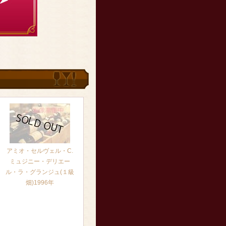
アミオ・セルヴェル・C.
ミュジニー・デリエー
ル・ラ・グランジュ(１級
畑)1996年
[再入荷はお問合せください]