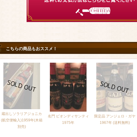
こちらの商品もおススメ！
蔵出しソラリアジョニカ
名門 ビオンディサンティ
限定品 アンジェロ・ガヤ
(航空便輸入)1959年(木箱
1975年
1967年 (送料無料)
別売)
58,000円～
(税別)
[再入荷はお問合せください]
[再入荷はお問合せください]
(税込
:
63,800円～)