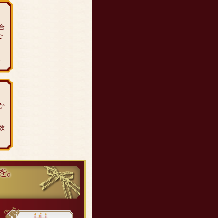
合
ご
。
か
数