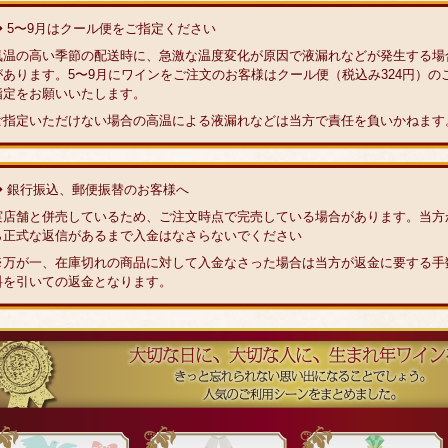
◆ 5〜9月はクール便をご指定ください
気温の高い季節の配送時に、急激な温度変化が原因で液漏れなどが発生する場
があります。5〜9月にワインをご注文のお客様はクール便（税込み324円）の
指定をお願いいたします。
ご指定いただけない場合の高温による液漏れなどは当方で責任を負いかねます
◆ 銀行振込、郵便振替のお客様へ
実店舗と併売しているため、ご注文時点で完売している場合があります。当方
ら正式な返信があるまで入金はなさらないでください
※万が一、在庫切れの商品に対して入金なさった場合は当方が返金に要する手
料を引いての返金となります。