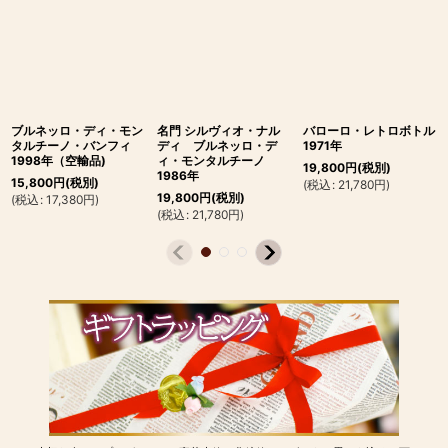
ブルネッロ・ディ・モン
名門 シルヴィオ・ナル
バローロ・レトロボトル
タルチーノ・バンフィ
ディ ブルネッロ・デ
1971年
1998年（空輸品)
ィ・モンタルチーノ
19,800
円
(税別)
1986年
15,800
円
(税別)
(
税込
:
21,780
円
)
19,800
円
(税別)
(
税込
:
17,380
円
)
(
税込
:
21,780
円
)