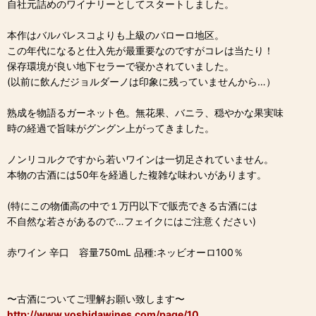
自社元詰めのワイナリーとしてスタートしました。
本作はバルバレスコよりも上級のバローロ地区。
この年代になると仕入先が最重要なのですがコレは当たり！
保存環境が良い地下セラーで寝かされていました。
(以前に飲んだジョルダーノは印象に残っていませんから…）
熟成を物語るガーネット色。無花果、バニラ、穏やかな果実味
時の経過で旨味がグングン上がってきました。
ノンリコルクですから若いワインは一切足されていません。
本物の古酒には50年を経過した複雑な味わいがあります。
(特にこの物価高の中で１万円以下で販売できる古酒には
不自然な若さがあるので…フェイクにはご注意ください)
赤ワイン 辛口 容量750mL 品種:ネッビオーロ100％
〜古酒についてご理解お願い致します〜
http://www.yoshidawines.com/page/10