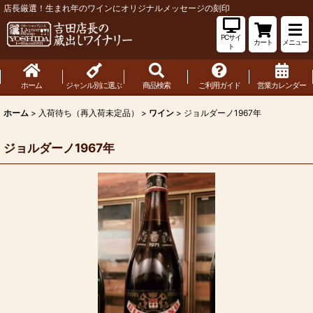
店長厳選！生まれ年のワインにオリジナルメッセージの刻印
PCサイ
カート
メニュー
ト
ホーム
ジャンル別に選ぶ
商品検索
ご利用ガイド
営業カレンダー
ホーム
>
入荷待ち（再入荷未定品）
>
ワイン
>
ジョルダーノ1967年
ジョルダーノ1967年