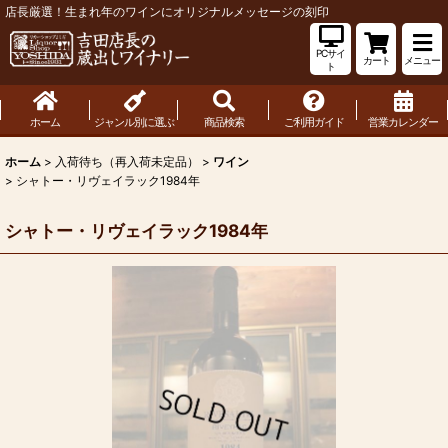
店長厳選！生まれ年のワインにオリジナルメッセージの刻印
PCサイ
カート
メニュー
ト
ホーム
ジャンル別に選ぶ
商品検索
ご利用ガイド
営業カレンダー
ホーム
>
入荷待ち（再入荷未定品）
>
ワイン
>
シャトー・リヴェイラック1984年
シャトー・リヴェイラック1984年