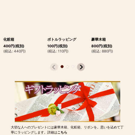
化粧箱
ボトルラッピング
豪華木箱
400
円
(税別)
100
円
(税別)
800
円
(税別)
(
税込
:
440
円
)
(
税込
:
110
円
)
(
税込
:
880
円
)
大切な人へのプレゼントには豪華木箱、化粧箱、リボンを。思いを込めて丁
寧にラッピングします。詳細は
こちら