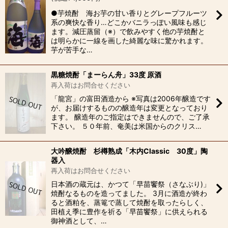
●芋焼酎 海お芋の甘い香りとグレープフルーツ
系の爽快な香り…どこかバニラっぽい風味も感じ
ます。減圧蒸留（※）で飲みやすく他の芋焼酎と
は明らかに一線を画した綺麗な味に驚かれます。
芋が苦手な…
黒糖焼酎「まーらん舟」33度 原酒
再入荷はお問合せください
「龍宮」の富田酒造から ※写真は2006年醸造です
が、お届けするものの醸造年は変更となっており
ます。 醸造年のご指定はできませんので、ご了承
下さい。 ５０年前、奄美は米国からのクリス…
大吟醸焼酎 杉樽熟成「木内Classic 30度」陶
器入
再入荷はお問合せください
日本酒の蔵元は、かつて「早苗饗祭（さなぶり)」
焼酎なるものを造ってました。 3月に酒造が終わ
ると酒粕を、蒸篭で蒸して焼酎を取ったらしく、
田植え季に豊作を祈る「早苗饗祭」に供えられる
御神酒として、…