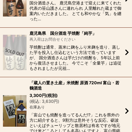
国分酒造さん。 鹿児島空港まで迎えに来てくれた
代表の笹山護さんに連れられ 人里離れた蔵まで御
案内いただきました。 とても和やかな「気」を纏
った…
鹿児島県 国分酒造 芋焼酎「純芋」
再入荷はお問合せください
芋焼酎は通常、蒸米に麹をふり米麹を造り、蒸し
た芋を投入し仕込むという方法で造っています
が、 国分酒造さんは芋だけの焼酎を、5年以上前
から復活させました。 今でこそ「全量芋」は追従
もされましたが元祖…
「蔵人の置き土産」米焼酎 原酒 720ml 富山・若
鶴酒造
3,300
円
(税別)
(
税込
:
3,630
円
)
在庫あり
「富山でも焼酎を造ってるんだ!?」これを県外の
方に紹介すると、9割方は意外そうな反応。砺波
といえばチューリップと散居村は有名ですが地元
では米どころとしても名高いんですよ。富山県砺