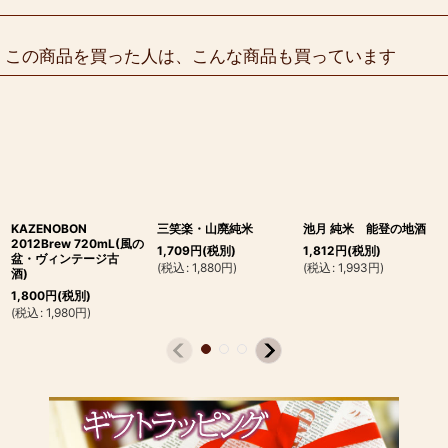
この商品を買った人は、こんな商品も買っています
KAZENOBON
三笑楽・山廃純米
池月 純米 能登の地酒
2012Brew 720mL(風の
1,709
円
(税別)
1,812
円
(税別)
盆・ヴィンテージ古
(
税込
:
1,880
円
)
(
税込
:
1,993
円
)
酒)
1,800
円
(税別)
(
税込
:
1,980
円
)