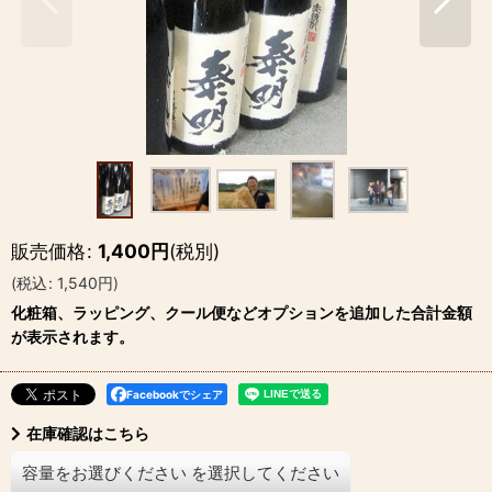
販売価格
:
1,400
円
(税別)
(
税込
:
1,540
円
)
化粧箱、ラッピング、クール便などオプションを追加した合計金額
が表示されます。
Facebookでシェア
在庫確認はこちら
容量をお選びください
を選択してください