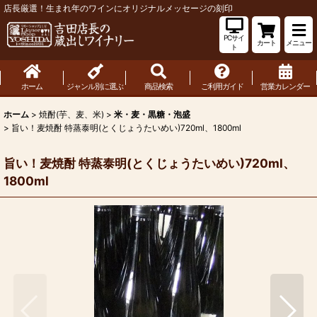
店長厳選！生まれ年のワインにオリジナルメッセージの刻印
PCサイ
カート
メニュー
ト
ホーム
ジャンル別に選ぶ
商品検索
ご利用ガイド
営業カレンダー
ホーム
>
焼酎(芋、麦、米)
>
米・麦・黒糖・泡盛
>
旨い！麦焼酎 特蒸泰明(とくじょうたいめい)720ml、1800ml
旨い！麦焼酎 特蒸泰明(とくじょうたいめい)720ml、
1800ml