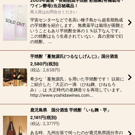
2005年蒸留・長期熟成芋焼酎 彩感佩(有機栽培・
ワイン酵母)当店秘蔵品！
再入荷はお問合せください
宇宙センターなどで名高い種子島から超長期熟成
の芋焼酎を紹介します。 無農薬芋は栽培が困難と
いうこともあり芋焼酎全体の１％以下なんです。
この焼酎はもう生産されていない、真の意味で幻
の焼酎。 …
芋焼酎「蔓無源氏(つるなしげんじ)」国分酒造
2,580
円
(税別)
(
税込
:
2,838
円
)
希少な「蔓無源氏」を用いた芋焼酎です！ 以前に
ご紹介した「大正の一滴 （ひね麹、ひねもろ
み）」は 大正時代の老麹造りを再現しています。
http://www.yoshidawines.com…
鹿児島県 国分酒造 芋焼酎「いも麹・芋」
2,161
円
(税別)
(
税込
:
2,377
円
)
ある時、九州出張で伺ったのが鹿児島県国分市の