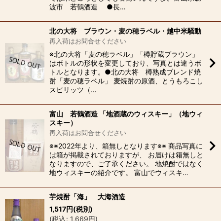
波市 若鶴酒造 ●長…
北の大将 ブラウン・麦の穂ラベル・越中米騒動
再入荷はお問合せください
※北の大将「麦の穂ラベル」「樽貯蔵ブラウン」
はボトルの形状を変更しており、写真とは違うボ
トルとなります。●北の大将 樽熟成ブレンド焼
酎「麦の穂ラベル」 麦焼酎の原酒、とうもろこし
スピリッツ（…
富山 若鶴酒造 「地酒蔵のウィスキー」（地ウィ
スキー）
再入荷はお問合せください
※※2022年より、箱無しとなります※※ 商品写真に
は箱が掲載されておりますが、 お届けは箱無しと
なりますので、ご了承ください。 地焼酎ではなく
地ウィスキーの紹介です。 富山でウィスキ…
芋焼酎「海」 大海酒造
1,517
円
(税別)
(
税込
:
1,669
円
)