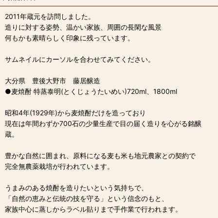
2011年蔵元を訪問しました。
造りに対する姿勢、温かい家族、周囲の長閑な風景
何もかも素晴らしく印象に残っています。
サムネイルにカーソルを合わせてみてください。
大分県 豊後大野市 藤居醸造
●麦焼酎 特蒸泰明(とくじょうたいめい)720ml、1800ml
昭和4年(1929年)から麦焼酎だけを造っており
現在は年間わずか700石の少量生産で目の届く造りを心がる銘醸
蔵。
豊かな自然に囲まれ、原料になる麦も米も地元農家との契約で
完全無農薬栽培が行われています。
うまみのある焼酎を造りたいという気持ちで、
「自然の恵みと伝統の技を守る」という信念のもと、
家族中心に蒸しからラベル貼りまで手作業で行われます。