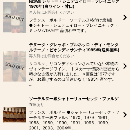
限定品 シャトー・シュデュイロー・プレイニャク
1976年(白ワイン・甘口)
再入荷はお問合せください
フランス ボルドー ソーテルヌ格付け第1級
●シャトー・シュデュイロー・プレイニャック・
ミレジム1976年 品切れ中です。
テヌータ・グレッポ・ブルネッロ・ディ・モンタ
ルチーノ・ビオンディサンティ1985年(送料無料)
再入荷はお問合せください
リコルク、リコンディションされていない本物の
ヴィンテージワイン。 トスカーナ伝説の巨匠から
稀少な古酒が入荷しました。 ※画像は1977です
が、お届けするのは間違いなく1985年産です。
…
ソーテルヌ一級シャトーリューセック・ファルゲ
在庫あり
フランス ボルドー ●シャトーリューセック・ソ
ーテルヌ一級ファルゲ 1970、1979、1981、
1988、1989、1990、1991、1995、1999、
2001、2003、2004年 …