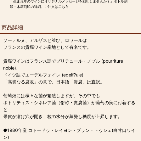
「生まれ年のワインにオリジナルメッセージを刻印しませんか？」ボトル刻
印・木箱刻印の詳細、ご注文は
こちら
商品詳細
ソーテルヌ、アルザスと並び、ロワールは
フランスの貴腐ワイン産地として有名です。
貴腐ワインはフランス語でプリテュール・ノブル (pourriture
noble)、
ドイツ語でエーデルフォイレ (edelf?ule)
「高貴なる腐敗」の意で、日本語「貴腐」は直訳。
葡萄畑には様々な菌が繁殖しますが、その中でも
ボトリティス・シネレア菌（俗称・貴腐菌）が葡萄の実に付着する
と
果皮が溶け穴が開き、粒の水分が蒸発し糖度が上昇します。
●1980年産 コトードゥ・レイヨン・ブラン・トゥシェ(白甘口ワイ
ン)