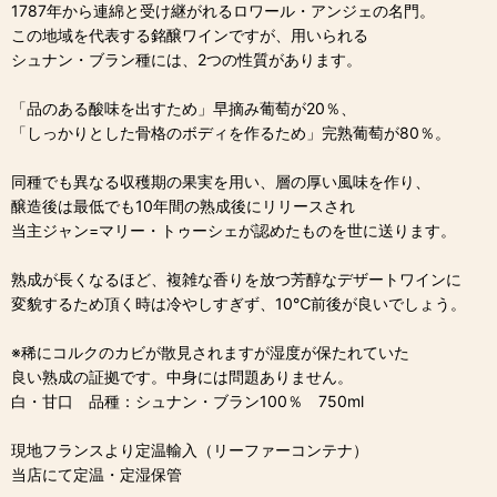
1787年から連綿と受け継がれるロワール・アンジェの名門。
この地域を代表する銘醸ワインですが、用いられる
シュナン・ブラン種には、2つの性質があります。
「品のある酸味を出すため」早摘み葡萄が20％、
「しっかりとした骨格のボディを作るため」完熟葡萄が80％。
同種でも異なる収穫期の果実を用い、層の厚い風味を作り、
醸造後は最低でも10年間の熟成後にリリースされ
当主ジャン=マリー・トゥーシェが認めたものを世に送ります。
熟成が長くなるほど、複雑な香りを放つ芳醇なデザートワインに
変貌するため頂く時は冷やしすぎず、10℃前後が良いでしょう。
※稀にコルクのカビが散見されますが湿度が保たれていた
良い熟成の証拠です。中身には問題ありません。
白・甘口 品種：シュナン・ブラン100％ 750ml
現地フランスより定温輸入（リーファーコンテナ）
当店にて定温・定湿保管