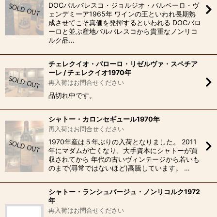
DOCバルバレスコ・ジョルジオ・バルベーロ・ヴ
ェンデミーア1965年 ワインの王といわれ長期熟
成させてこそ真価を発揮するといわれる DOCバロ
ーロと並ぶ産地バルバレスコから貴重なノンリコ
ルク品…
チェレクイオ・バローロ・リゼルヴァ・スペチア
ーレ / チェレクイオ1970年
再入荷はお問合せください
品切れ中です。
シャトー・カロンセギュール1970年
再入荷はお問合せください
1970年産は５年ぶりの入荷となりました。 2011
年にマダムが亡くなり、大手資本にシャトーが買
収されてから 年代の古いヴィンテージから若いも
のまで(尋常ではないほど)高騰しています。 …
シャトー・ランシュバージュ・ノンリコルク1972
年
再入荷はお問合せください