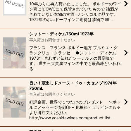
10年ぶりに再入荷いたしました。 ボルドーのワイ
ン商にてOWCにて保管されていたもので 補酒が
されていない本物の古酒=ノンリコルク品です。
1972年のボルドーワインに期待は禁物で 味…
シャトー・ディケム750ml 1973年
再入荷はお問合せください
フランス フランス ボルドー地方 プルミエ・グ
ランクリュ・クラッセ ●シャトー・ディケム
1973年 言わずと知れたソーテルヌの最高峰で
す。 世界三大貴腐ワインの中でも最高峰といわれ
る…
旨い！蔵出しドメーヌ・ドゥ・カセノブ1974年
750mL
再入荷はお問合せください
好評企画、世界で１つだけのプレゼント 〜ボト
ルにメッセージを刻印〜 化粧箱・ラッピングも↓
より御注文ください。
http://www.yoshidawines.com/product-list…