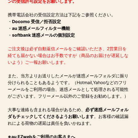
ンの受信許可設定をお願いします。
携帯電話会社の受信設定方法は下記をご参照ください。
・
Docomo 受信／拒否設定
・
au 迷惑メールフィルター機能
・
softbank 迷惑メールの個別設定
ご注文後は必ず自動返信メールをご確認いただき、2営業日を
経ても届かない場合はお手数ですが（商品のお届けが遅延しな
いよう）ご一報お願いします。
また、当方よりお送りしたメールが迷惑メールフォルダに振り
分けられることもあるようです。（Hotmail,Yahooなどのフリ
ーメールをご利用の場合、迷惑メールとして処理される可能性
がございます。フリーメール以外のご登録をお勧めします。）
大事な連絡も含まれる場合があるため、
必ず迷惑メールフォル
ダもチェックしてくださるようお願いします
。お客様の確認漏
れによる荷物の遅延は責任を負いかねます。
※au EZwebをご利用のお客さまへ