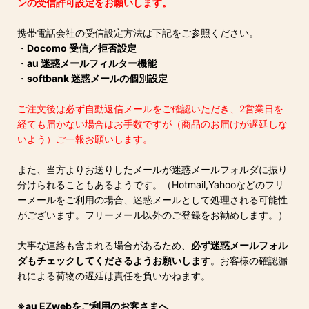
ンの受信許可設定をお願いします。
携帯電話会社の受信設定方法は下記をご参照ください。
・
Docomo 受信／拒否設定
・
au 迷惑メールフィルター機能
・
softbank 迷惑メールの個別設定
ご注文後は必ず自動返信メールをご確認いただき、2営業日を
経ても届かない場合はお手数ですが（商品のお届けが遅延しな
いよう）ご一報お願いします。
また、当方よりお送りしたメールが迷惑メールフォルダに振り
分けられることもあるようです。（Hotmail,Yahooなどのフリ
ーメールをご利用の場合、迷惑メールとして処理される可能性
がございます。フリーメール以外のご登録をお勧めします。）
大事な連絡も含まれる場合があるため、
必ず迷惑メールフォル
ダもチェックしてくださるようお願いします
。お客様の確認漏
れによる荷物の遅延は責任を負いかねます。
※au EZwebをご利用のお客さまへ