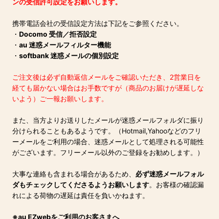
ンの受信許可設定をお願いします。
携帯電話会社の受信設定方法は下記をご参照ください。
・
Docomo 受信／拒否設定
・
au 迷惑メールフィルター機能
・
softbank 迷惑メールの個別設定
ご注文後は必ず自動返信メールをご確認いただき、2営業日を
経ても届かない場合はお手数ですが（商品のお届けが遅延しな
いよう）ご一報お願いします。
また、当方よりお送りしたメールが迷惑メールフォルダに振り
分けられることもあるようです。（Hotmail,Yahooなどのフリ
ーメールをご利用の場合、迷惑メールとして処理される可能性
がございます。フリーメール以外のご登録をお勧めします。）
大事な連絡も含まれる場合があるため、
必ず迷惑メールフォル
ダもチェックしてくださるようお願いします
。お客様の確認漏
れによる荷物の遅延は責任を負いかねます。
※au EZwebをご利用のお客さまへ