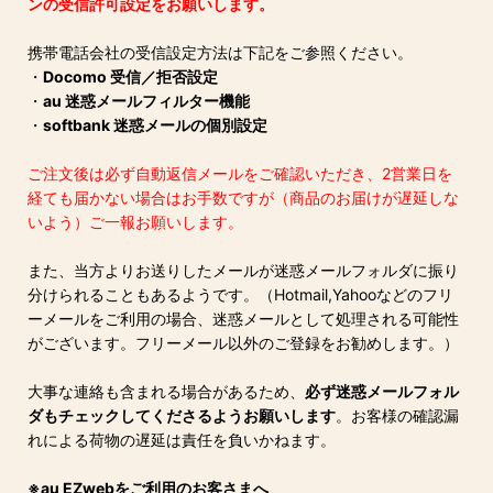
ンの受信許可設定をお願いします。
携帯電話会社の受信設定方法は下記をご参照ください。
・
Docomo 受信／拒否設定
・
au 迷惑メールフィルター機能
・
softbank 迷惑メールの個別設定
ご注文後は必ず自動返信メールをご確認いただき、2営業日を
経ても届かない場合はお手数ですが（商品のお届けが遅延しな
いよう）ご一報お願いします。
また、当方よりお送りしたメールが迷惑メールフォルダに振り
分けられることもあるようです。（Hotmail,Yahooなどのフリ
ーメールをご利用の場合、迷惑メールとして処理される可能性
がございます。フリーメール以外のご登録をお勧めします。）
大事な連絡も含まれる場合があるため、
必ず迷惑メールフォル
ダもチェックしてくださるようお願いします
。お客様の確認漏
れによる荷物の遅延は責任を負いかねます。
※au EZwebをご利用のお客さまへ