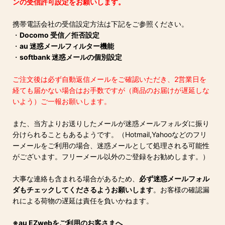
ンの受信許可設定をお願いします。
携帯電話会社の受信設定方法は下記をご参照ください。
・
Docomo 受信／拒否設定
・
au 迷惑メールフィルター機能
・
softbank 迷惑メールの個別設定
ご注文後は必ず自動返信メールをご確認いただき、2営業日を
経ても届かない場合はお手数ですが（商品のお届けが遅延しな
いよう）ご一報お願いします。
また、当方よりお送りしたメールが迷惑メールフォルダに振り
分けられることもあるようです。（Hotmail,Yahooなどのフリ
ーメールをご利用の場合、迷惑メールとして処理される可能性
がございます。フリーメール以外のご登録をお勧めします。）
大事な連絡も含まれる場合があるため、
必ず迷惑メールフォル
ダもチェックしてくださるようお願いします
。お客様の確認漏
れによる荷物の遅延は責任を負いかねます。
※au EZwebをご利用のお客さまへ