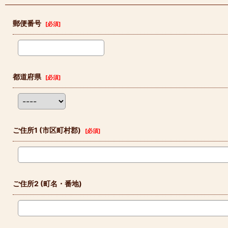
郵便番号
[
必須
]
都道府県
[
必須
]
ご住所1
(市区町村郡)
[
必須
]
ご住所2
(町名・番地)