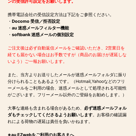
ンの受信許可設定をお願いします。
携帯電話会社の受信設定方法は下記をご参照ください。
・
Docomo 受信／拒否設定
・
au 迷惑メールフィルター機能
・
softbank 迷惑メールの個別設定
ご注文後は必ず自動返信メールをご確認いただき、2営業日を
経ても届かない場合はお手数ですが（商品のお届けが遅延しな
いよう）ご一報お願いします。
また、当方よりお送りしたメールが迷惑メールフォルダに振り
分けられることもあるようです。（Hotmail,Yahooなどのフリ
ーメールをご利用の場合、迷惑メールとして処理される可能性
がございます。フリーメール以外のご登録をお勧めします。）
大事な連絡も含まれる場合があるため、
必ず迷惑メールフォル
ダもチェックしてくださるようお願いします
。お客様の確認漏
れによる荷物の遅延は責任を負いかねます。
※au EZwebをご利用のお客さまへ