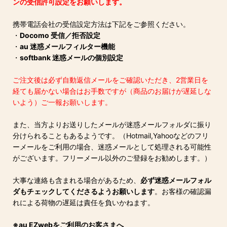
ンの受信許可設定をお願いします。
携帯電話会社の受信設定方法は下記をご参照ください。
・
Docomo 受信／拒否設定
・
au 迷惑メールフィルター機能
・
softbank 迷惑メールの個別設定
ご注文後は必ず自動返信メールをご確認いただき、2営業日を
経ても届かない場合はお手数ですが（商品のお届けが遅延しな
いよう）ご一報お願いします。
また、当方よりお送りしたメールが迷惑メールフォルダに振り
分けられることもあるようです。（Hotmail,Yahooなどのフリ
ーメールをご利用の場合、迷惑メールとして処理される可能性
がございます。フリーメール以外のご登録をお勧めします。）
大事な連絡も含まれる場合があるため、
必ず迷惑メールフォル
ダもチェックしてくださるようお願いします
。お客様の確認漏
れによる荷物の遅延は責任を負いかねます。
※au EZwebをご利用のお客さまへ