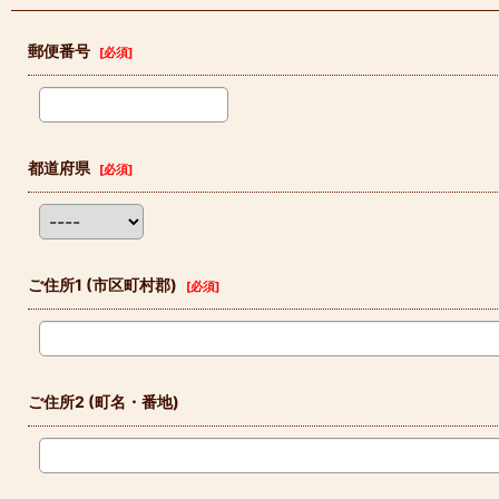
郵便番号
[
必須
]
都道府県
[
必須
]
ご住所1
(市区町村郡)
[
必須
]
ご住所2
(町名・番地)