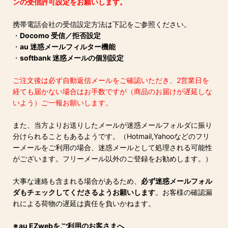
ンの受信許可設定をお願いします。
携帯電話会社の受信設定方法は下記をご参照ください。
・
Docomo 受信／拒否設定
・
au 迷惑メールフィルター機能
・
softbank 迷惑メールの個別設定
ご注文後は必ず自動返信メールをご確認いただき、2営業日を
経ても届かない場合はお手数ですが（商品のお届けが遅延しな
いよう）ご一報お願いします。
また、当方よりお送りしたメールが迷惑メールフォルダに振り
分けられることもあるようです。（Hotmail,Yahooなどのフリ
ーメールをご利用の場合、迷惑メールとして処理される可能性
がございます。フリーメール以外のご登録をお勧めします。）
大事な連絡も含まれる場合があるため、
必ず迷惑メールフォル
ダもチェックしてくださるようお願いします
。お客様の確認漏
れによる荷物の遅延は責任を負いかねます。
※au EZwebをご利用のお客さまへ