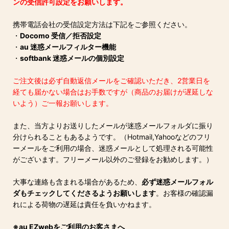
ンの受信許可設定をお願いします。
携帯電話会社の受信設定方法は下記をご参照ください。
・
Docomo 受信／拒否設定
・
au 迷惑メールフィルター機能
・
softbank 迷惑メールの個別設定
ご注文後は必ず自動返信メールをご確認いただき、2営業日を
経ても届かない場合はお手数ですが（商品のお届けが遅延しな
いよう）ご一報お願いします。
また、当方よりお送りしたメールが迷惑メールフォルダに振り
分けられることもあるようです。（Hotmail,Yahooなどのフリ
ーメールをご利用の場合、迷惑メールとして処理される可能性
がございます。フリーメール以外のご登録をお勧めします。）
大事な連絡も含まれる場合があるため、
必ず迷惑メールフォル
ダもチェックしてくださるようお願いします
。お客様の確認漏
れによる荷物の遅延は責任を負いかねます。
※au EZwebをご利用のお客さまへ